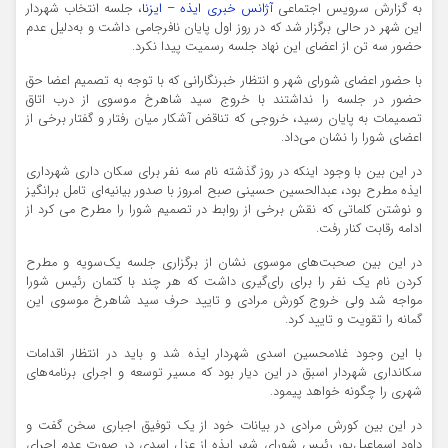
به گزارش سرویس اجتماعی
آژانس خبری ایذه – ایزنا
، جلسه انتخاب شهردار
این شهر در حالی برگزار شد که در روز اول پایان نافرجامی داشت و به‌دلیل عدم
حضور سه تن از اعضای این نهاد جلسه رسمیت پیدا نکرد.
با حضور اعضای شورای شهر و انتظار خبرنگارانی که با توجه به تصمیم اعضا حق
حضور در جلسه را نداشتند با خروج سید شاهرخ موسوی از درب اتاق
تصمیمات به پایان رسید، خروجی که تناقض آشکار میان رفتار و گفتار برخی از
اعضای شورا را نشان می‌داد.
در این بین با وجود اینکه در روز گذشته نام سه نفر برای سکان داری شهرداری
ایذه مطرح بود، عبدالحسین حسینی صبح امروز با صدور بیانیه‌ای تامل برانگیز
و نوشتن کلماتی که نقش برخی از روابط در تصمیم شورا را مطرح می کرد از
ادامه رقابت کنار رفت.
در این بین صحبت‌های موسوی نشان از برگزاری جلسه یک‌سویه و مطرح
کردن نام یک نفر را برای رای‌گیری داشت که هر چند با کتمان رئیس شورا
مواجه شد ولی خروج کورش مرادی و تایید حرف سید شاهرخ موسوی این
گمانه را تقویت و تایید کرد.
با این وجود غلامحسین اسدی شهردار ایذه شد و باید در انتظار اقدامات
سکانداری شهردار اسبق در این دیار بود که مسیر توسعه و اجرای برنامه‌های
شهری را چگونه خواهد پیمود.
در این بین کورش مرادی در بیانات خود از یک توفیق اجباری سخن گفت و
داود اسماعیل‌پور رئیس شورای شهر ایذه از عزل اسدی در صورت عدم اجرای