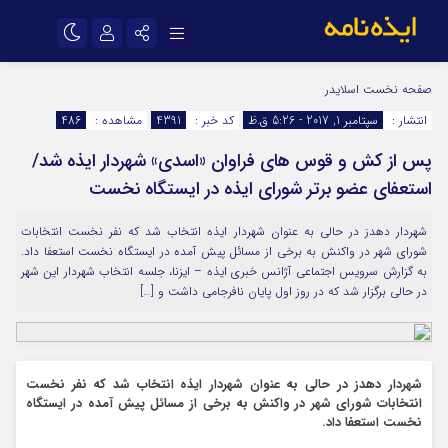
نام کاربری یا نشانی ایمیل
اینستاگرام
تلگرام
صفحه نخست
اسلایدر
انتشار :
سپتامبر 1, 2017 - 5:26 ق.ظ
کد خبر :
4391
مشاهده :
486
سروش
ایتا
پس از کش و قوس های فراوان «اسدی» شهردار ایذه شد/
رمز عبور
آپارات
اپلیکیشن
استعفای عضو برتر شورای ایذه در ایستگاه نخست
شهردار دهدز در حالی به عنوان شهردار ایذه انتخاب شد که نفر نخست انتخابات
مرا به خاطر بسپار
شورای شهر در واکنش به برخی از مسائل پیش آمده در ایستگاه نخست استعفا داد.
به گزارش سرویس اجتماعی آژانس خبری ایذه – ایزنا، جلسه انتخاب شهردار این شهر
در حالی برگزار شد که در روز اول پایان نافرجامی داشت و […]
شهردار دهدز در حالی به عنوان شهردار ایذه انتخاب شد که نفر نخست
انتخابات شورای شهر در واکنش به برخی از مسائل پیش آمده در ایستگاه
نخست استعفا داد.