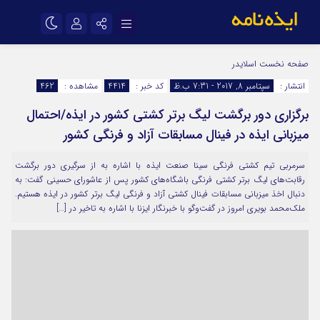
نام کاربری یا نشانی ایمیل
اینستاگرام
تلگرام
صفحه نخست
اسلایدر
انتشار :
سپتامبر 8, 2017 - 7:31 ب.ظ
کد خبر :
4414
مشاهده :
462
سروش
ایتا
برگزاری دور برگشت لیگ برتر کشتی کشور در ایذه/احتمال
رمز عبور
آپارات
اپلیکیشن
میزبانی ایذه در فینال مسابقات آزاد و فرنگی کشور
سرمربی تیم کشتی فرنگی سینا صنعت ایذه با اشاره به از سرگیری دور برگشت
مرا به خاطر بسپار
رقابت‌های لیگ برتر کشتی فرنگی باشگاه‌های کشور پس از عاشورای حسینی گفت: به
دنبال اخذ میزبانی مسابقات فینال کشتی آزاد و فرنگی لیگ برتر کشور در ایذه هستیم.
ملک‌محمد بویری امروز در گفت‌و‌گو با خبرنگار ایزنا با اشاره به تاخیر در […]