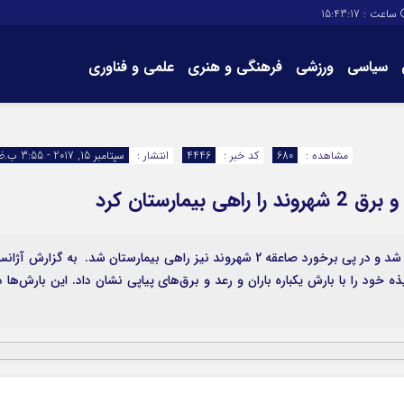
ساعت :
15:43:17
سیاسی
ورزشی
فرهنگی و هنری
علمی و فناوری
برگه های سایت
تماس با ما
مشاهده :
680
کد خبر :
4446
انتشار :
سپتامبر 15, 2017 - 3:55 ب.ظ
مارستان کرد
بارش باران تابستانه باعث غافلگیری مردم شهرستان ایذه شد و در پی برخورد صاعقه 2 شهروند نیز راهی بیمارستان شد. به گزارش آژ
ه خود را با بارش یکباره باران و رعد و برق‌های پیاپی نشان داد. این بارش‌ها د