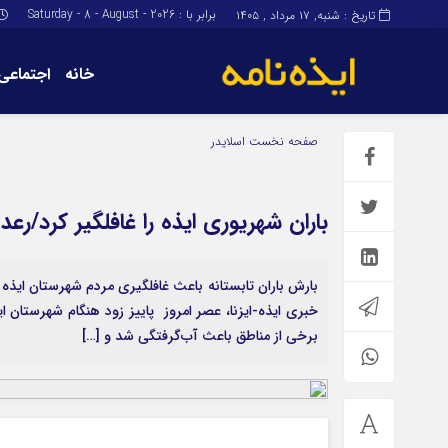
برابر با : Saturday - 8 - August - 2026
تاریخ : شنبه, ۱۷ مرداد , ۱۴۰۵
خانه
اجتماعی
برگه نمونه
برگه نمونه
صفحه نخست
اسلایدر
درباره ما
باران شهریوری ایذه را غافلگیر کرد/رعد و برق 2 شهروند را راهی بی
خبری ایذه-ایزنا، عصر امروز پاییز زود هنگام شهرستان ایذ
برخی از مناطق باعث آب‌گرفتگی شد و […]