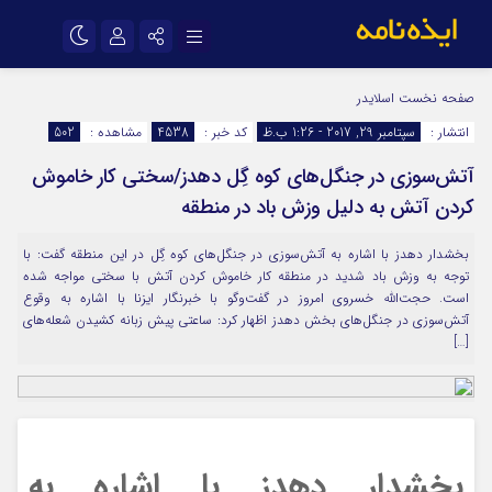
نام کاربری یا نشانی ایمیل
اینستاگرام
تلگرام
صفحه نخست
اسلایدر
انتشار :
سپتامبر 29, 2017 - 1:26 ب.ظ
کد خبر :
4538
مشاهده :
502
سروش
ایتا
آتش‌سوزی در جنگل‌های کوه گِل دهدز/سختی کار خاموش
رمز عبور
آپارات
اپلیکیشن
کردن آتش به دلیل وزش باد در منطقه
بخشدار دهدز با اشاره به آتش‌سوزی در جنگل‌های کوه گِل در این منطقه گفت: با
مرا به خاطر بسپار
توجه به وزش باد شدید در منطقه کار خاموش کردن آتش با سختی مواجه شده
است. حجت‌الله خسروی امروز در گفت‌و‌گو با خبرنگار ایزنا با اشاره به وقوع
آتش‌سوزی در جنگل‌های بخش دهدز اظهار کرد: ساعتی پیش زبانه کشیدن شعله‌های
[…]
بخشدار دهدز با اشاره به