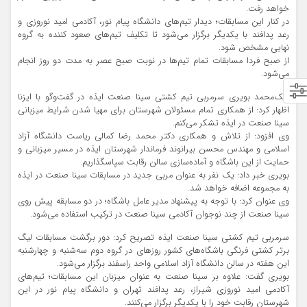
خواهد رفت.
در کنار این مسابقات؛ دیدار تیم‌های دانشگاه پیام نور، آکادمی امید نوروزی و
رعد پدافند با یکدیگر برگزار می‌شود تا تکلیف تیم‌های صعود کننده به گروه
نهایی مشخص شود.
از صبح فردا مسابقات تمام تیم‌ها در نوبت صبح عصر به مدت دو روز انجام
می‌شود.
ملک‌محمد بویری سرمربی تیم کشتی سینا صنعت ایذه در گفت‌و‌گو با ایزنا
اظهار کرد: از همکاری تمام مسئولان شهرستان برای مهیا شدن شرایط میزبانی
سینا صنعت در ایذه تشکر می‌کنم.
وی افزود: از تلاش و همکاری دکتر محمد رضا کمالی ریاست دانشگاه آزاد
اسلامی و مهندس محسن بیرانوند فرماندار شهرستان ایذه در مسیر میزبانی و
حمایت از این باشگاه و آماده‌سازی سالن رقابت سپاسگذاریم.
بویری خبر داد: یک نفر به عنوان مربی جدید در مسابقات سینا صنعت در ایذه
به مجموعه اضافه خواهد شد.
وی عنوان کرد: با توجه به پیشنهاد مدیر عامل باشگاه؛ در دو مسابقه پیش روی
سینا صنعت از چند نوجوان آکادمی سینا صنعت در ترکیب استفاده می‌شود.
سرمربی تیم کشتی سینا صنعت ایذه تصریح کرد: دور برگشت مسابقات لیگ
برتر کشتی فرنگی باشگاه‌های کشور روزهای در گروه دوم سه‌شنبه و چهارشنبه
این هفته در سالن دانشگاه آزاد اسلامی واحد راسفند برگزار می‌شود.
بویری گفت: علاوه بر سینا صنعت به عنوان میزبان این مسابقات؛ تیم‌های
آکادمی امید نوروزی شیراز، رعد پدافند تهران و دانشگاه پیام نور در این
شهرستان رقا‌بت خود را با یکدیگر برگزار می‌کنند‌.