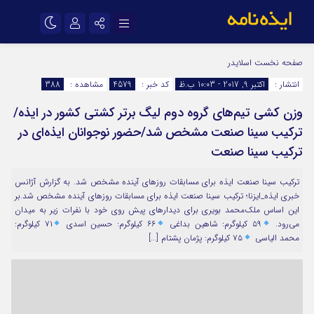
نام کاربری یا نشانی ایمیل
اینستاگرام
تلگرام
صفحه نخست
اسلایدر
انتشار :
اکتبر 9, 2017 - 10:03 ب.ظ
کد خبر :
4579
مشاهده :
388
سروش
ایتا
وزن کشی تیم‌های گروه دوم لیگ برتر کشتی کشور در ایذه/
رمز عبور
آپارات
اپلیکیشن
ترکیب سینا صنعت مشخص شد/حضور نوجوانان ایذه‌ای در
ترکیب سینا صنعت
مرا به خاطر بسپار
ترکیب سینا صنعت ایذه برای مسابقات روزهای آینده مشخص شد. به گزارش آژانس
خبری ایذه_ایزنا؛ ترکیب سینا صنعت ایذه برای مسابقات روزهای آینده مشخص شد.بر
این اساس ملک‌محمد بویری برای دیدارهای پیش روی خود با نفرات زیر به میدان
می‌رود.
۵۹ کیلوگرم: شاهین بداغی
۶۶ کیلوگرم: حسین اسدی
۷۱ کیلوگرم:
محمد الیاسی
۷۵ کیلوگرم: پژمان پشتام […]