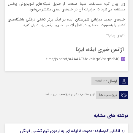
وی بیان کرد: مسابقات سینا صنعت از طریق شبکه‌های تلویزیونی پخش
مستقیم می‌شود که جزییات آن در خبرهای بعدی منتشر می‌شود.
خبرهای جدید میزبانی شهرستان ایذه در لیگ برتر کشتی فرنگی باشگاه‌های
کشور را به‌صورت لحظه‌ای در کانال آژانس خبری ایذه_ایزنا دنبال کنید.
انتهای پیام/*
آژانس خبری ایذه، ایزنا
t.me/joinchat/AAAAAEMd02iKg5Vnaq3dMQ
ارسال :
modir
این مطلب بدون برچسب می باشد.
برچسب ها
نوشته های مشابه
اتفاقی کم‌سابقه؛ دعوت 8 ایذه ای به اردوی تیم کشتی فرنگی