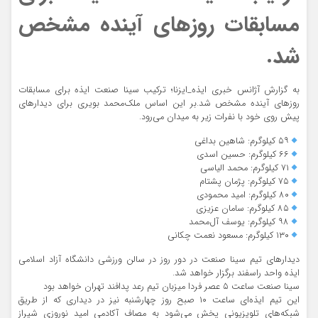
مسابقات روزهای آینده مشخص
شد.
به گزارش آژانس خبری ایذه_ایزنا؛ ترکیب سینا صنعت ایذه برای مسابقات
روزهای آینده مشخص شد.بر این اساس ملک‌محمد بویری برای دیدارهای
پیش روی خود با نفرات زیر به میدان می‌رود.
۵۹ کیلوگرم: شاهین بداغی
۶۶ کیلوگرم: حسین اسدی
۷۱ کیلوگرم: محمد الیاسی
۷۵ کیلوگرم: پژمان پشتام
۸۰ کیلوگرم: امید محمودی
۸۵ کیلوگرم: سامان عزیزی
۹۸ کیلوگرم: یوسف آل‌محمد
۱۳۰ کیلوگرم: مسعود نعمت چکانی
دیدارهای تیم سینا صنعت در دور روز در سالن ورزشی دانشگاه آزاد اسلامی
ایذه واحد راسفند برگزار خواهد شد.
سینا صنعت ساعت ۵ عصر فردا میزبان تیم رعد پدافند تهران خواهد بود
این تیم ایذه‌ای ساعت ۱۰ صبح روز چهارشنبه نیز در دیداری که از طریق
شبکه‌های تلویزیونی پخش می‌شود به مصاف آکادمی امید نوروزی شیراز