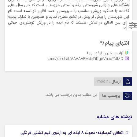
باشگاه های ورزشی شهرستان ایذه و استان خوزستان است که طی سال های
گذشته با عملکرد ورزشی مناسب با سرپرستی احمد آقایی توانسته است نام
این شهرستان را بیش از پیش در کشور مطرح نماید و همچنین با تدارک برنامه
های بین المللی در تلاش هستند که نام ایذه را در ورزش کوهنوردی جهانی
کنند.
انتهای پیام/*
آژانس خبری ایذه، ایزنا
t.me/joinchat/AAAAAEMd02iKg5Vnaq3dMQ
ارسال :
modir
این مطلب بدون برچسب می باشد.
برچسب ها
نوشته های مشابه
اتفاقی کم‌سابقه؛ دعوت 8 ایذه ای به اردوی تیم کشتی فرنگی