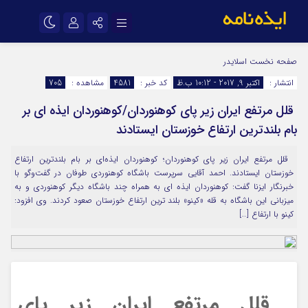
نام کاربری یا نشانی ایمیل
اینستاگرام
تلگرام
صفحه نخست
اسلایدر
انتشار :
اکتبر 9, 2017 - 10:12 ب.ظ
کد خبر :
4581
مشاهده :
705
سروش
ایتا
‍ قلل مرتفع ایران زیر پای کوهنوردان/کوهنوردان ایذه ای بر
رمز عبور
آپارات
اپلیکیشن
بام بلندترین ارتفاع خوزستان ایستادند
‍ قلل مرتفع ایران زیر پای کوهنوردان؛ کوهنوردان ایذه‌ای بر بام بلندترین ارتفاع
مرا به خاطر بسپار
خوزستان ایستادند. احمد آقایی سرپرست باشگاه کوهنوردی طوفان در گفت‌و‌گو با
خبرنگار ایزنا گفت: کوهنوردان ایذه ای به همراه چند باشگاه دیگر کوهنوردی و به
میزبانی این باشگاه به قله «کینو» بلند ترین ارتفاع خوزستان صعود کردند. وی افزود:
کینو با ارتفاع […]
‍ قلل مرتفع ایران زیر پای