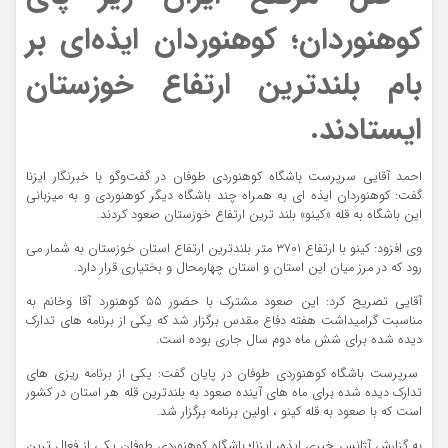
کوهنوردان؛ کوهنوردان ایذه‌ای بر
بام بلندترین ارتفاع خوزستان
ایستادند.
احمد آقایی سرپرست باشگاه کوهنوردی طوفان در گفت‌و‌گو با خبرنگار ایزنا
گفت: کوهنوردان ایذه ای به همراه چند باشگاه دیگر کوهنوردی و به میزبانی
این باشگاه به قله «کینو» بلند ترین ارتفاع خوزستان صعود کردند.
وی افزود: کینو با ارتفاع ۳۷۰۱ متر بلندترین ارتفاع استان خوزستان به شمار می
رود که در مرز میان این استان و استان چهارمحال و بختیاری قرار دارد.
آقایی تصریح کرد: این صعود مشترک با حضور ۵۵ کوهنورد آقا و‌خانم به
مناسبت گرامیداشت هفته دفاع مقدس برگزار شد که یکی از برنامه های تدارک
دیده شده برای شش ماه دوم سال جاری بوده است.
سرپرست باشگاه کوهنوردی طوفان در پایان گفت: یکی از برنامه ریزی های
تدارک دیده شده برای ماه های آینده صعود به بلندترین قله هر استان در کشور
است که با صعود به قله کینو ، اولین برنامه برگزار شد.
به گزارش آژانس خبری ایذه، ایزنا؛ باشگاه کوهنوردی طوفان یکی از فعال ترین