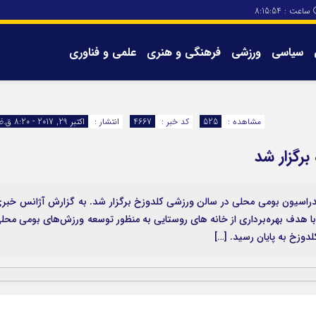
ساعت :
8:15:54
سیاسی
ورزشی
فرهنگی و هنری
علمی و فناوری
برگه های سایت
تماس با ما
مشاهده :
525
کد خبر :
4667
انتشار :
اکتبر 29, 2017 - 8:20 ق.ظ
رگزار شد
راسیون بومی محلی در سالن ورزشی کلدوزخ برگزار شد. به گزارش آژانس خبر
 با هدف بهره‌برداری از خانه های روستایی به منظور توسعه ورزش‌های بومی محل
لدوزخ به پایان رسید. […]