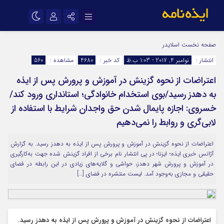
نام کاربری یا نشانی ایمیل
اینستاگرام
تلگرام
صفحه نخست
اسلایدر
انتشار :
نوامبر 4, 2017 - 1:03 ب.ظ
کد خبر :
4680
مشاهده :
560
سروش
ایتا
اعتراضات از نحوه گزینش در آموزش و پرورش پس از ایذه
رمز عبور
آپارات
اپلیکیشن
به دهدز رسید/بوی استخدام خانوادگی؛ استانداری ورود کند/
خسروی: اجازه پایمال شدن حق واجدان شرایط با استفاده از
مرا به خاطر بسپار
لابی‌گری و روابط را نمی‌دهیم
اعتراضات از نحوه گزینش در آموزش و پرورش پس از ایذه به دهدز رسید. به گزارش
آژانس خبری ایذه؛ ایزنا؛ در پی انتشار نام برخی از افراد گزینش شده جهت به‌کارگیری
در آموزش و پرورش شهر دهدز، حواشی و گلایه‌های زیادی در این رابطه در فضای
حقیقی و مجازی به‌وجود آمد. لیست منتشره در فضای […]
اعتراضات از نحوه گزینش در آموزش و پرورش پس از ایذه به دهدز رسید.