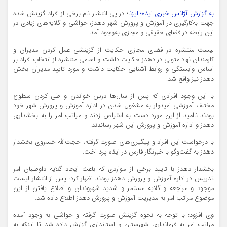
به گزارش آژانس خبری ایذه؛ ایزنا
؛ در پی انتشار نام برخی از افراد گزینش شده
جهت به‌کارگیری در آموزش و پرورش شهر
دهدز
، حواشی و گلایه‌های زیادی در
این رابطه در فضای حقیقی و
مجازی
به‌وجود آمد.
لیست منتشره در فضای مجازی حکایت از گزینشی عمل کردن مدیران و
کارمندان نهاد متولی در
دهدز
حکایت داشت و اسامی منتشره از انتخاب افراد بر
اساس وابستگی و روابط آشنایی حکایت داشت و مورد تایید مدیران بخش
دهدز
نیز واقع شد.
با این وجود افرادی که پس از سال‌ها درس خواندن و طی کردن سطوح
مختلف آموزشی امیدوار به مشغول شدن در اداره
آموزش
و پرورش شهر خود
بودند
نا
‌امید از این مورد دست به اعتراض زدند و مراتب امر را به بخشداری
دهدز
و اداره آموزش و پرورش این شهر رساندند.
با درخواست‌ این افراد و پیگیری‌های صورت گرفته، حجت‌الله خسروی بخشدار
دهدز
به گفت‌و‌گو با خبرنگار فارس در ایذه پرد اخت.
بخشدار
دهدز
با تایید برخی از مواردی که باعث ایجاد گلایه داوطلبان امر
تدریس در اداره آموزش و پرورش
دهدز
بودند اظهار کرد: پس از انتشار لیست
موجود و مراجعه و گلایه مستمر و شدید شهروندان و اطلاع یافتن از این
موضوع مراتب امر به مدیریت آموزش و پرورش
دهدز
اطلاع داده شد.
وی افزود: با توجه به نحوه گزینش صورت گرفته و حواشی به وجود آمده
مراتب امر به فرمانداری شهرستان و استانداری گزارش داده شد تا اینکه به