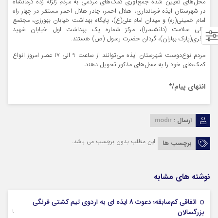
محل‌هاي تعيين شده جمع‌آوري كمك‌هاي مردمي به مردم زلزله زده كرمانشاه
در شهرستان ایذه فرمانداري، هلال احمر، چادر هلال احمر مستقر در چهار راه
امام خمینی(ره) و ميدان امام علي(ع)، پايگاه بهداشت خيابان بهورزی، مجتمع
عالي سلامت (دانشسرا)، مركز شماره يك بهداشت اول خيابان شهيد
باقري(پارك بهاران)، گردان حضرت رسول (ص) هستند.
مردم نوع‌دوست شهرستان ایذه مي‌توانند از ساعت 9 الي 17 عصر امروز انواع
كمك‌هاي خود را به محل‌هاي مذكور تحويل دهند.
انتهای پیام/*
ارسال :
modir
این مطلب بدون برچسب می باشد.
برچسب ها
نوشته های مشابه
اتفاقی کم‌سابقه؛ دعوت 8 ایذه ای به اردوی تیم کشتی فرنگی
09 جولای 2026
بزرگسالان