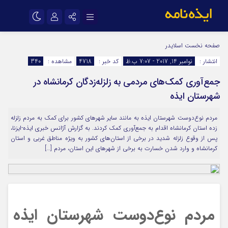
نام کاربری یا نشانی ایمیل
اینستاگرام
تلگرام
صفحه نخست
اسلایدر
انتشار :
نوامبر 14, 2017 - 7:07 ب.ظ
کد خبر :
4718
مشاهده :
340
سروش
ایتا
جمع‌آوری کمک‌های مردمی به زلزله‌زدگان کرمانشاه در
رمز عبور
آپارات
اپلیکیشن
شهرستان ایذه
مردم نوع‌دوست شهرستان ایذه به مانند سایر شهرهای کشور برای کمک به مردم زلزله
مرا به خاطر بسپار
زده استان کرمانشاه اقدام به جمع‌آوری کمک کردند. به گزارش آژانس خبری ایذه-ایزنا،
پس از وقوع زلزله شدید در برخی از استان‌های کشور به ویژه مناطق غربی و استان
کرمانشاه و وارد شدن خسارت به برخی از شهرهای این استان، مردم […]
مردم نوع‌دوست شهرستان ایذه