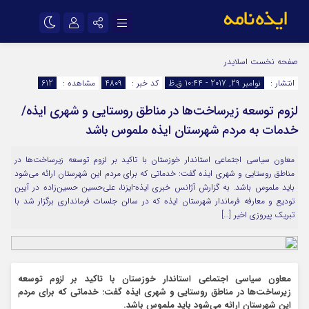
نام کاربری یا نشانی ایمیل
اینستاگرام
تلگرام
صفحه نخست
اسلایدر
انتشار :
نوامبر 29, 2017 - 10:44 ق.ظ
کد خبر :
4809
مشاهده :
612
سروش
ایتا
لزوم توسعه زیرساخت‌ها در مناطق روستایی و شهری ایذه/
رمز عبور
آپارات
اپلیکیشن
خدمات به مردم شهرستان ایذه ملموس باشد
معاون سیاسی اجتماعی استاندار خوزستان با تاکید بر لزوم توسعه زیرساخت‌ها در
مرا به خاطر بسپار
مناطق روستایی و شهری ایذه گفت: خدماتی که برای مردم این شهرستان ارائه می‌شود
باید ملموس باشد. به گزارش آژانس خبری ایذه-ایزنا، علی‌حسین حسین‌زاده در آیین
تودیع و معارفه فرماندار شهرستان ایذه که در سالن جلسات فرمانداری برگزار شد با
تبریک پیروزی اخیر […]
معاون سیاسی اجتماعی استاندار خوزستان با تاکید بر لزوم توسعه
زیرساخت‌ها در مناطق روستایی و شهری ایذه گفت: خدماتی که برای مردم
این شهرستان ارائه می‌شود باید ملموس باشد.