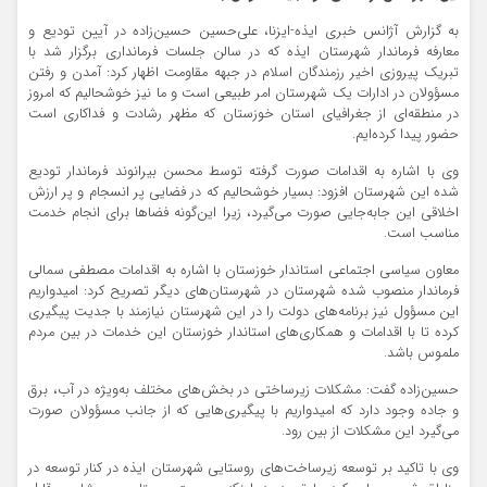
به گزارش آژانس خبری ایذه-ایزنا، علی‌حسین حسین‌زاده در آیین تودیع و
معارفه فرماندار شهرستان ایذه که در سالن جلسات فرمانداری برگزار شد با
تبریک پیروزی اخیر رزمندگان اسلام در جبهه مقاومت اظهار کرد: آمدن و رفتن
مسؤولان در ادارات یک شهرستان امر طبیعی است و ما نیز خوشحالیم که امروز
در منطقه‌ای از جغرافیای استان خوزستان که مظهر رشادت و فداکاری است
حضور پیدا کرده‌ایم.
وی با اشاره به اقدامات صورت گرفته توسط محسن بیرانوند فرماندار تودیع
شده این شهرستان افزود: بسیار خوشحالیم که در فضایی پر انسجام و پر ارزش
اخلاقی این جابه‌جایی صورت می‌گیرد، زیرا این‌گونه فضاها برای انجام خدمت
مناسب است.
معاون سیاسی اجتماعی استاندار خوزستان با اشاره به اقدامات مصطفی سمالی
فرماندار منصوب شده شهرستان در شهرستان‌های دیگر تصریح کرد: امیدواریم
این مسؤول نیز برنامه‌های دولت را در این شهرستان نیازمند با جدیت پیگیری
کرده تا با اقدامات و همکاری‌های استاندار خوزستان این خدمات در بین مردم
ملموس باشد.
حسین‌زاده گفت: مشکلات زیرساختی در بخش‌های مختلف به‌ویژه در آب، برق
و جاده وجود دارد که امیدواریم با پیگیری‌هایی که از جانب مسؤولان صورت
می‌گیرد این مشکلات از بین رود.
وی با تاکید بر توسعه زیرساخت‌های روستایی شهرستان ایذه در کنار توسعه در