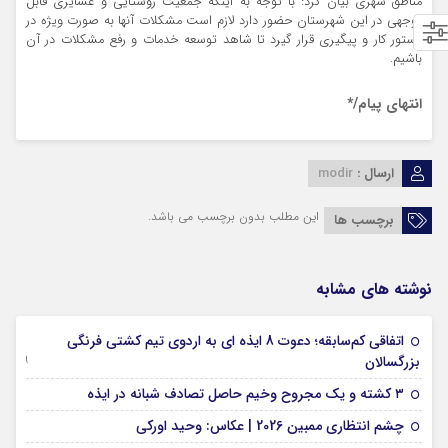
مناطق شهری بیان کرد: با توجه به اینکه جمعیت روستایی و عشایری قابل
توجهی در این شهرستان حضور دارد لازم است مشکلات آنها به صورت ویژه در
دستور کار و پیگیری قرار گیرد تا شاهد توسعه خدمات و رفع مشکلات در آن
باشیم.
انتهای پیام/*
ارسال :
modir
این مطلب بدون برچسب می باشد.
برچسب ها
نوشته های مشابه
اتفاقی کم‌سابقه؛ دعوت 8 ایذه ای به اردوی تیم کشتی فرنگی
09 جولای 2026
بزرگسالان
09 فوریه 2026
۳ کشته و یک مجروح وخیم حاصل تصادف شبانه در ایذه
01 فوریه 2026
چشم انتظاری ممبین 2026 | عکاس: وحید اورکی