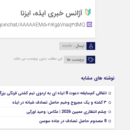
آژانس خبری ایذه، ایزنا
t.me/joinchat/AAAAAEMd02iKg5Vnaq3dMQ
ارسال :
modir
این مطلب بدون برچسب می باشد.
برچسب ها
نوشته های مشابه
اتفاقی کم‌سابقه؛ دعوت 8 ایذه ای به اردوی تیم کشتی فرنگی بزرگسالان
۳ کشته و یک مجروح وخیم حاصل تصادف شبانه در ایذه
چشم انتظاری ممبین 2026 | عکاس: وحید اورکی
8 مصدوم حاصل تصادف در جاده سوسن