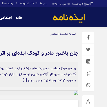
برابر با : Thursday - 6 - August - 2026
تاریخ : پنجشنبه, ۱۵ مرداد , ۱۴۰۵
خانه
اجتماعی
برگه نمونه
برگه نمونه
صفحه نخست
اسلایدر
درباره ما
جان باختن مادر و کودک ایذه‌ای بر اثر
رییس مرکز حوادث و فوریت‌های پزشکی ایذه گفت: برخورد
برخورد کردند. وی افزود: پس از این […]