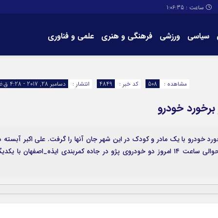
ساعت :
1:06:36
سیاسی
ورزشی
فرهنگی و هنری
علمی و فناوری
برگه های سایت
تماس با ما
مشاهده :
508
کد خبر :
4849
انتشار :
دسامبر 28, 2017 - 4:28 ق.ظ
 برخورد خودرو
 خودرو با یک مادر و کودک در این شهر جان آنها را گرفت. علی اکبر آبسته د
گفت‌و‌گو با خبرنگار آژانس خبری ایذه، ایزنا اظهار کرد: حوالی ساعت ۱۴ امروز دو خودروی پژو در جاده کمربندی ایذه_اصفهان با یکدی