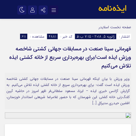
نام کاربری یا نشانی ایمیل
اینستاگرام
تلگرام
صفحه نخست
اسلایدر
انتشار :
ژانویه 5, 2018 - 7:15 ب.ظ
کد خبر :
4881
مشاهده :
611
سروش
ایتا
قهرمانی سینا صنعت در مسابقات جهانی کشتی شاخصه
رمز عبور
آپارات
اپلیکیشن
ورزش ایذه است/برای بهره‌برداری سریع از خانه کشتی ایذه
تلاش می‌کنیم
مرا به خاطر بسپار
وزیر ورزش با بیان اینکه قهرمانی سینا صنعت در مسابقات جهانی کشتی شاخصه
ورزش ایذه است گفت: برای بهره‌برداری سریع از خانه کشتی ایذه تلاش می‌کنیم. به
گزارش آژانس خبری ایذه – ایزنا، مسعود سلطانی‌فر ظهر امروز در حاشیه آیین
کلنگ‌زنی خانه کشتی این شهرستان که با حضور غلامرضا شریعتی استاندار خوزستان،
افشین حیدری مدیرکل […]