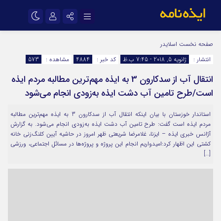
نام کاربری یا نشانی ایمیل
اینستاگرام
تلگرام
صفحه نخست
اسلایدر
انتشار :
ژانویه 5, 2018 - 7:45 ب.ظ
کد خبر :
4884
مشاهده :
573
سروش
ایتا
انتقال آب از سدکارون 3 به ایذه مهم‌ترین مطالبه مردم ایذه
رمز عبور
آپارات
اپلیکیشن
است/طرح تامین آب دشت ایذه به‌زودی انجام می‌شود
استاندار خوزستان با بیان اینکه انتقال آب از سدکارون 3 به ایذه مهم‌ترین مطالبه
مرا به خاطر بسپار
مردم ایذه است گفت: طرح تامین آب دشت ایذه به‌زودی انجام می‌شود. به گزارش
آژانس خبری ایذه – ایزنا، غلامرضا شریعتی ظهر امروز در حاشیه آیین کلنگ‌زنی خانه
کشتی این اظهار کرد:امیدواریم انجام این پروژه و پروژه‌ها در مسائل اجتماعی، ورزشی
[…]