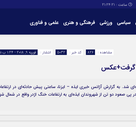
ساعت :
21:24:21
سیاسی
ورزشی
فرهنگی و هنری
علمی و فناوری
برگه های سایت
تماس با ما
مشاهده :
826
کد خبر :
5032
انتشار :
فوریه 9, 2018 - 1:24 ب.ظ
را گرفت+عکس
ای شد. به گزارش آژانس خبری ایذه – ایزنا، ساعتی پیش حادثه‌ای در ارتفاعا
پی صعود دو تن از شهروندان ایذه‌ای به ارتفاعات خنگ اژدر واقع در شمال شه