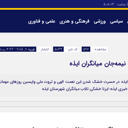
ساعت :
5:08:13
سیاسی
ورزشی
فرهنگی و هنری
علمی و فناوری
برگه های سایت
تماس با ما
مشاهده :
597
کد خبر :
5034
انتشار :
فوریه 9, 2018 - 4:22 ب.ظ
یمه‌جان میانگران ایذه
ران ایذه در حسرت خشک شدن این نعمت الهی و ثروت ملی واپسین روزهای مهمان
ری ایذه؛ ایزنا خشکی تالاب میانگران‌ شهرستان ایذه