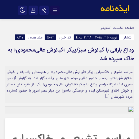
نام کاربری یا نشانی ایمیل
اینستاگرام
تلگرام
صفحه نخست
اسلایدر
انتشار :
فوریه 25, 2018 - 3:28 ب.ظ
کد خبر :
5079
مشاهده :
837
سروش
ایتا
وداع بارانی با کیانوش سبز/پیکر «کیانوش عالی‌محمودی» به
رمز عبور
آپارات
اپلیکیشن
خاک سپرده شد
مراسم تشیع و خاکسپاری پیکر «کیانوش عالی‌محمودی» از هنرمندان باسابقه و خوش
مرا به خاطر بسپار
اخلاق شهرستان ایذه با حضور عظیم مردم شهرستان ایذه برگزار شد. به گزارش آژانس
خبری ایذه-ایزنا؛ مراسم وداع با پیکر «کیانوش عالی‌محمودی» یکی از هنرمندان نامدار
و خوش اخلاق شهرستان ایذه و فرهنگی دلسوز این دیار عصر امروز با حضور گسترده
مردم شهرستان […]
مراسم تشیع و خاکسپاری