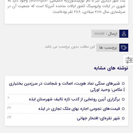
یک شهر دیگری نیز با نام بورلینگتون(به انگلیسی: Burlington) وجود دارد که
شهری در ایالت وایومینگ کشور ایالات متحده آمریکا است که جمعیت آن در
سرشماری سال ۲۰۱۰ میلادی، ۲۸۸ نفر بوده‌است.
ارسال :
modir
این مطلب بدون برچسب می باشد.
برچسب ها
نوشته های مشابه
شیرهای سنگی نماد هویت، اصالت و شجاعت در سرزمین بختیاری
07 فوریه 2026
| عکاس: وحید اورکی
23 نوامبر 2025
برگزاری آیین رونمایی از کتب تازه تالیف شهرستان ایذه
29 سپتامبر 2025
قیمت‌های نجومی اجاره بهای ملک تجاری در ایذه
22 سپتامبر 2025
شهر نقره‌ای؛ افتخار جهانی