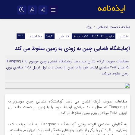
نام کاربری یا نشانی ایمیل
اینستاگرام
تلگرام
صفحه نخست
اجتماعی
/
ویژه
انتشار :
مارس 29, 2018 - 6:55 ب.ظ
کد خبر :
1084
مشاهده :
212
سروش
ایتا
آزمایشگاه فضایی چین به زودی به زمین سقوط می کند
رمز عبور
آپارات
اپلیکیشن
مطالعات صورت گرفته نشان می دهد آزمایشگاه فضایی چین موسوم به Tiangong-1
که سال 2016 میلادی ارتباط خود را با زمین از دست داد، اول آوریل 2018 میلادی روی
مرا به خاطر بسپار
زمین سقوط می‌کند.
مطالعات صورت گرفته نشان می دهد آزمایشگاه فضایی چین موسوم به
Tiangong-1 که سال 2016 میلادی ارتباط خود را با زمین از دست داد، اول
آوریل 2018 میلادی روی زمین سقوط می‌کند.
به گزارش ساینس الرت، وقتی آزمایشگاه Tiangong-1 به فضا پرتاب شد،
بسیاری از افراد آن را یکی از اولین ردپاهای ماندگار انسان در کیهان می‌دانستند.