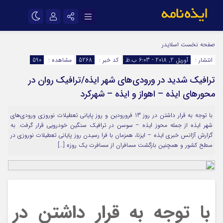
نام کاربری یا نشانی ایمیل
اینستاگرام
تلگرام
صفحه نخست
اسلایدر
انتشار :
آوریل 2, 2018 - 6:03 ب.ظ
کد خبر :
5268
مشاهده :
590
سروش
ایتا
ترافیک شدید در ورودی‌های شهر ایذه/ترافیک روان در
رمز عبور
آپارات
اپلیکیشن
محورهای ایذه – اهواز و ایذه – شهرکرد
با توجه به قرار داشتن در روز 13 فرورودین و روز پایانی تعطیلات نوروزی ورودی‌های
مرا به خاطر بسپار
شهر ایذه از جمله محوز ایذه – سوسن در ترافیک سنگین خودرویی قرار گرفت. به
گزارش آژانس خبری ایذه – ایزنا، همزمان با فرا رسیدن روز پایانی تعطیلات نوروزی در
سطح کشور و همچنین بازگشت مسافران از مسافرت یک روزه […]
با توجه به قرار داشتن در