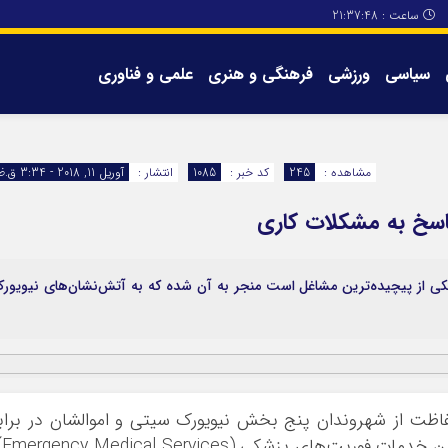
ساعت :
21:37:48
سیاسی
ورزشی
فرهنگی و هنری
علمی و فناوری
برگه های سایت
تماس با ما
مشاهده :
245
کد خبر :
1085
انتشار :
آوریل 11, 2018 - 3:34 ق.ظ
کی از پیچیده‌ترین مشاغل است منجر به آن شده که به آتش‌نشان‌های نیویور
ظت از شهروندان پنج بخش نیویورک سیتی و اموالشان در براب
آتش‌سوزی و خطرهای ناش