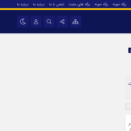
برگه نمونه
برگه نمونه
برگه های سایت
تماس با ما
درباره ما
درباره ما
درباره ما
نام کاربری یا نشانی ایمیل
اینستاگرام
تلگرام
رمز عبور
سروش
ایتا
ک
مرا به خاطر بسپار
آپارات
اپلیکیشن
ر
ی از آن، فراهم آوردن خدمات فوریت‌های پزشکی (Emergency Medical Services)،