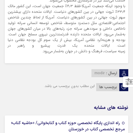
خدمت می‌کنند نیز در سرشماری محسوب می‌شوند.
با وجود اینکه جمعیت آمریکا فقط ۴٫۳٪ جمعیت جهان است، این کشور مالک
۳۳٫۴٪ ثروت جهانی در بین کشورهای دنیاست. ایالات متحده دارای بیشترین
سهم ثروت جهانی در بین کشورهای دنیاست. آمریکا از لحاظ چندین شاخص
اجتماعی-اقتصادی مثل دستمزد متوسط، شاخص توسعه انسانی سرانه تولید
ناخالص داخلی و سوددهی سرانه جزء رتبه‌های بالا در میان کشورهای جهان
به‌شمار می‌رود. ایالات متحده دارنده قدرتمندترین نیروی مسلح جهان است.
بودجه و هزینه‌کرد نظامی آمریکا، بیش از یک سوم کل بودجه نظامی دنیا
است. ایالات متحده یک قدرت پیشرو و راهبر در
زمینه سیاست، فرهنگ و دانش در جهان به‌شمار می‌رود.
ارسال :
modir
این مطلب بدون برچسب می باشد.
برچسب ها
نوشته های مشابه
راه اندازی پایگاه تخصصی حوزه کتاب و کتابخوانی/ «حاشیه کتاب»
25 ژوئن 2026
مرجع تخصصی کتاب در خوزستان