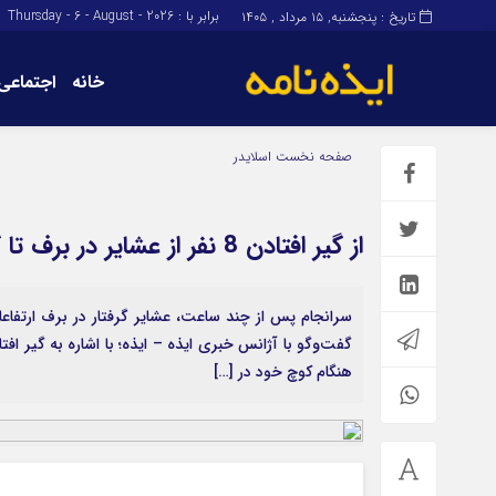
برابر با : Thursday - 6 - August - 2026
تاریخ : پنجشنبه, ۱۵ مرداد , ۱۴۰۵
خانه
اجتماعی
برگه نمونه
برگه نمونه
صفحه نخست
اسلایدر
درباره ما
از گیر افتادن 8 نفر از عشایر در برف تا گذر از منطقه بوران
سرانجام پس از چند ساعت، عشایر گرفتار در برف ارتفاعا
گفت‌و‌گو با آژانس خبری ایذه – ایذه؛ با اشاره به گیر ا
هنگام کوچ خود در […]