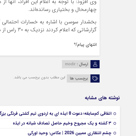
وی افزود: با توجه به اعلام این افراد، آنها 
چهارمحال و بختیاری رسانده‌اند.
بخشدار سوسن با اشاره به خسارات احتمالی گف
گزارشاتی که اعلام کردند نزدیک به 30 راس از دام‌های آنها در مسیر و برف تلف شده است.
انتهای پیام/*
ارسال :
modir
این مطلب بدون برچسب می باشد.
برچسب ها
نوشته های مشابه
اتفاقی کم‌سابقه؛ دعوت 8 ایذه ای به اردوی تیم کشتی فرنگی بزرگسالان
۳ کشته و یک مجروح وخیم حاصل تصادف شبانه در ایذه
چشم انتظاری ممبین 2026 | عکاس: وحید اورکی