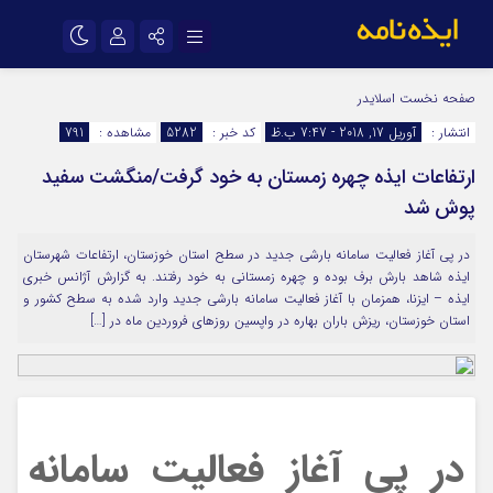
نام کاربری یا نشانی ایمیل
اینستاگرام
تلگرام
صفحه نخست
اسلایدر
انتشار :
آوریل 17, 2018 - 7:47 ب.ظ
کد خبر :
5282
مشاهده :
791
سروش
ایتا
ارتفاعات ایذه چهره زمستان به خود گرفت/منگشت سفید
رمز عبور
آپارات
اپلیکیشن
پوش شد
در پی آغاز فعالیت سامانه بارشی جدید در سطح استان خوزستان، ارتفاعات شهرستان
مرا به خاطر بسپار
ایذه شاهد بارش برف بوده و چهره زمستانی به خود رفتند. به گزارش آژانس خبری
ایذه – ایزنا، همزمان با آغاز فعالیت سامانه بارشی جدید وارد شده به سطح کشور و
استان خوزستان، ریزش باران بهاره در واپسین روزهای فروردین ماه در […]
در پی آغاز فعالیت سامانه