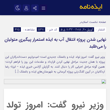
نام کاربری یا نشانی ایمیل
اینستاگرام
تلگرام
صفحه نخست
اسلایدر
انتشار :
آوریل 20, 2018 - 11:32 ق.ظ
کد خبر :
5291
مشاهده :
495
سروش
ایتا
نهایی شدن پروژه انتقال آب به ایذه استمرار پیگیری متولیان
رمز عبور
آپارات
اپلیکیشن
را می‌طلبد
وزیر نیرو گفت: امروز تولد ایذه و باغملک جدیدی است‌؛ امیدواریم دست‌اندرکاران این
مرا به خاطر بسپار
پروژه با همان جدیت مراحل نهایی کردن قرارداد و مقدمات این روز را فراهم کردند؛
همین گونه مراحل اجرایی کار را دنبال کنند. به گزارش آژانس خبری ایذه – ایزنا؛ رضا
اردکانیان در آیین کلنگ‌زنی پروژه آبرسانی به شهرستان‌های ایذه و باغملک […]
وزیر نیرو گفت: امروز تولد