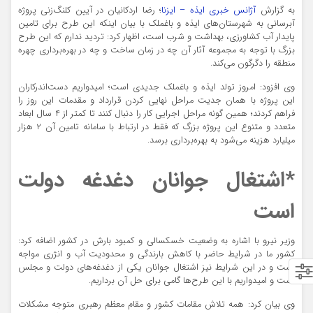
به گزارش
آژانس خبری ایذه – ایزنا
؛ رضا اردکانیان در آیین کلنگ‌زنی پروژه
آبرسانی به شهرستان‌های ایذه و باغملک با بیان اینکه این طرح برای تامین
پایدار آب کشاورزی، بهداشت و شرب است، اظهار کرد: تردید ندارم که این طرح
بزرگ با توجه به مجموعه آثار آن چه در زمان ساخت و چه در بهره‌برداری چهره
منطقه را دگرگون می‌کند.
وی افزود: امروز تولد ایذه و باغملک جدیدی است‌؛ امیدواریم دست‌اندرکاران
این پروژه با همان جدیت مراحل نهایی کردن قرارداد و مقدمات این روز را
فراهم کردند؛ همین گونه مراحل اجرایی کار را دنبال کنند تا کمتر از ۴ سال ابعاد
متعدد و متنوع این پروژه بزرگ که فقط در ارتباط با سامانه تامین آن ۲ هزار
میلیارد هزینه می‌شود به بهره‌برداری برسد.
*اشتغال جوانان دغدغه دولت
است
وزیر نیرو با اشاره به وضعیت خسکسالی و کمبود بارش در کشور اضافه کرد:
کشور ما در شرایط حاضر با کاهش بارندگی و محدودیت آب و انژری مواجه
است و در این شرایط نیز اشتغال جوانان یکی از دغدغه‌های دولت و مجلس
است و امیدواریم با این طرح‌ها گامی برای حل آن برداریم.
وی بیان کرد: همه تلاش مقامات کشور و مقام معظم رهبری متوجه مشکلات