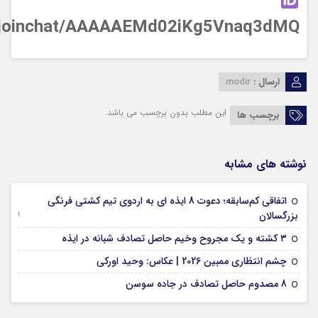
/joinchat/AAAAAEMd02iKg5Vnaq3dMQ
ارسال :
modir
این مطلب بدون برچسب می باشد.
برچسب ها
نوشته های مشابه
اتفاقی کم‌سابقه؛ دعوت 8 ایذه ای به اردوی تیم کشتی فرنگی
09 جولای 2026
بزرگسالان
09 فوریه 2026
۳ کشته و یک مجروح وخیم حاصل تصادف شبانه در ایذه
01 فوریه 2026
چشم انتظاری ممبین 2026 | عکاس: وحید اورکی
07 ژانویه 2026
8 مصدوم حاصل تصادف در جاده سوسن