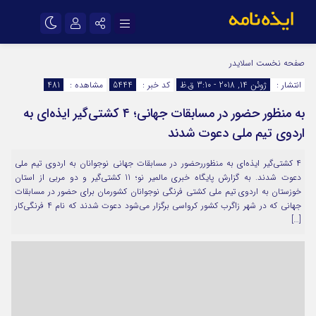
نام کاربری یا نشانی ایمیل
اینستاگرام
تلگرام
صفحه نخست
اسلایدر
انتشار :
ژوئن 14, 2018 - 3:10 ق.ظ
کد خبر :
5444
مشاهده :
481
سروش
ایتا
به منظور حضور در مسابقات جهانی؛ ۴ کشتی‌گیر ایذه‌ای به
رمز عبور
آپارات
اپلیکیشن
اردوی تیم ملی دعوت شدند
۴ کشتی‌گیر ایذه‌ای به منظوررحضور در مسابقات جهانی نوجوانان به اردوی تیم ملی
مرا به خاطر بسپار
دعوت شدند. به گزارش پایگاه خبری مالمیر نو؛ 11 کشتی‌گیر و دو مربی از استان
خوزستان به اردوی تیم ملی کشتی فرنگی نوجوانان کشورمان برای حضور در مسابقات
جهانی که در شهر زاگرب کشور کرواسی برگزار می‌شود دعوت شدند که نام ۴ فرنگی‌کار
[…]