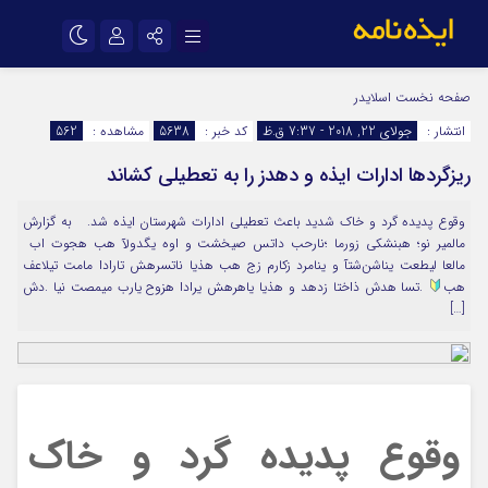
نام کاربری یا نشانی ایمیل
اینستاگرام
تلگرام
صفحه نخست
اسلایدر
انتشار :
جولای 22, 2018 - 7:37 ق.ظ
کد خبر :
5638
مشاهده :
562
سروش
ایتا
ریزگردها ادارات ایذه و دهدز را به تعطیلی کشاند
رمز عبور
آپارات
اپلیکیشن
وقوع پدیده گرد و خاک شدید باعث تعطیلی ادارات شهرستان ایذه شد. به گزارش
مالمیر نو؛ ‭ با توجه به آلودگی هوا و تشخیص ستاد بحران؛ امروز یکشنبه
مرا به خاطر بسپار
فعالیت تمام ادارات شهرستان ایذه به جز مراکز درمانی و آتش‌نشانی تعطیل اعلام
به
شد. این تصمیم برای حوزه اداری شهرهای ایذه و دهدز اتخاذ شده است.
[…]
وقوع پدیده گرد و خاک