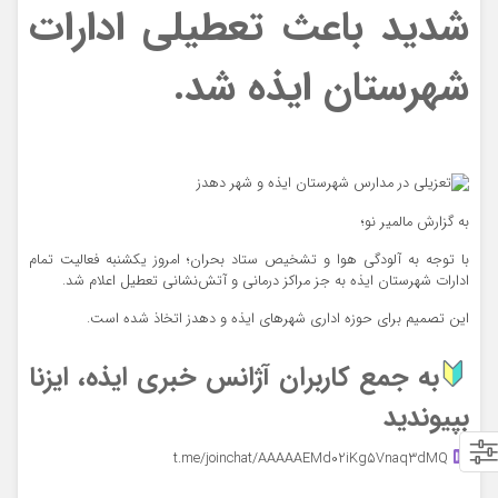
شدید باعث تعطیلی ادارات
شهرستان ایذه شد.
به گزارش مالمیر نو؛ ‭
با توجه به آلودگی هوا و تشخیص ستاد بحران؛ امروز یکشنبه فعالیت تمام
ادارات شهرستان ایذه به جز مراکز درمانی و آتش‌نشانی تعطیل اعلام شد.
این تصمیم برای حوزه اداری شهرهای ایذه و دهدز اتخاذ شده است.
به جمع کاربران آژانس خبری ایذه، ایزنا
بپیوندید
t.me/joinchat/AAAAAEMd02iKg5Vnaq3dMQ