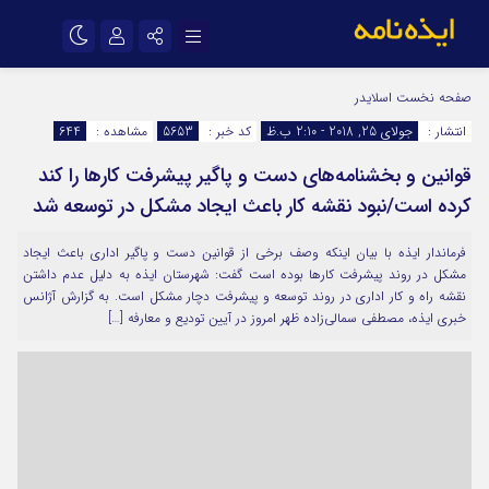
نام کاربری یا نشانی ایمیل
اینستاگرام
تلگرام
صفحه نخست
اسلایدر
انتشار :
جولای 25, 2018 - 2:10 ب.ظ
کد خبر :
5653
مشاهده :
644
سروش
ایتا
قوانین و بخشنامه‌های دست و پاگیر پیشرفت کارها را کند
رمز عبور
آپارات
اپلیکیشن
کرده است/نبود نقشه کار باعث ایجاد مشکل در توسعه شد
فرماندار ایذه با بیان اینکه وصف برخی از قوانین دست و پاگیر اداری باعث ایجاد
مرا به خاطر بسپار
مشکل در روند پیشرفت کارها بوده است گفت: شهرستان ایذه به دلیل عدم داشتن
نقشه راه و کار اداری در روند توسعه و پیشرفت دچار مشکل است. به گزارش آژانس
خبری ایذه، مصطفی سمالی‌زاده ظهر امروز در آیین تودیع و معارفه […]