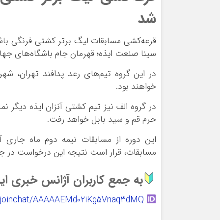
شد
قرعه‌کشی مسابقات لیگ برتر کشتی فرنگی باش
سینا صنعت ایذه؛ قهرمان جام باشگاه‌های جها
در این گروه تیم‌های رعد پدافند تهران، ش
خواهند بود.
در گروه الف نیز تیم کشتی آنزان ایذه دیگر ن
حرم قم و سید بابل خواهد رفت.
این دوره از مسابقات نیمه دوم ماه جاری آغ
مسابقات، قرار است نتیجه این درخواست در ج
به جمع کاربران آژانس خبری ایذه
t.me/joinchat/AAAAAEMd02iKg5Vnaq3dMQ