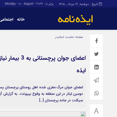
برابر با : Monday - 10 - August - 2026
تاریخ : دوشنبه, ۱۹ مرداد , ۱۴۰۵
خانه
اجتماعی
برگه نمونه
برگه نمونه
صفحه نخست
اسلایدر
درباره ما
اعضای جوان پر
ایذه
دومین ایثار در این منطقه به وقوع بپیوندد. به گزارش آ
سیکلت در جاده پرچستان […]