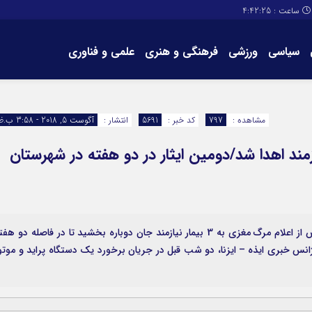
ساعت :
4:42:25
سیاسی
ورزشی
فرهنگی و هنری
علمی و فناوری
برگه های سایت
تماس با ما
مشاهده :
797
کد خبر :
5691
انتشار :
آگوست 5, 2018 - 3:58 ب.ظ
چستانی به 3 بیمار نیازمند اهدا شد/دومین ایثار در دو هفته در شهرستان
اعضای جوان مرگ مغزی شده اهل روستای پرچستان پس از اعلام مرگ مغزی به 3 بیمار نیازمند جان دوباره بخشید تا در فاصله دو ه
ژانس خبری ایذه – ایزنا، دو شب قبل در جریان برخورد یک دستگاه پراید و موتو