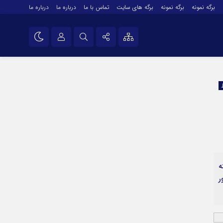
برگه نمونه
برگه نمونه
برگه های سایت
تماس با ما
درباره ما
درباره ما
درباره ما
نام کاربری یا نشانی ایمیل
اینستاگرام
تلگرام
رمز عبور
سروش
ایتا
مرا به خاطر بسپار
آپارات
فته
اپلیکیشن
ر