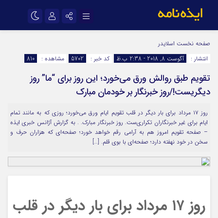
نام کاربری یا نشانی ایمیل
اینستاگرام
تلگرام
صفحه نخست
اسلایدر
انتشار :
آگوست 8, 2018 - 2:38 ب.ظ
کد خبر :
5702
مشاهده :
810
سروش
ایتا
تقویم طبق روالش ورق می‌خورد؛ این روز برای “ما” روز
رمز عبور
آپارات
اپلیکیشن
دیگریست!/روز خبرنگار بر خودمان مبارک
روز ۱۷ مرداد برای بار دیگر در قلب تقویم ایام ورق می‌خورد؛ روزی که به مانند تمام
مرا به خاطر بسپار
ایام برای غیر خبرنگاران تکراری‌ست. روز خبرنگار مبارک. . به گزارش آژانس خبری ایذه
– صفحه تقویم امروز هم به آرامی رقم خواهد خورد؛ صفحه‌ای که هزاران حرف و
سخن در خود نهفته دارد؛ صفحه‌ای با بوی قلم. […]
روز ۱۷ مرداد برای بار دیگر در قلب