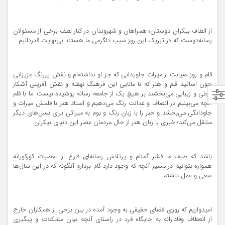
از الطاف بیکران دوستان؛ همراهان و شهروندان در کنار لطف برخی از مسئولان
رسانه‌دوست که در تبریک این روز سبب دلگرمی ما هستند بی‌نهایت قدردانیم.
قلم و روز صیانت از میراث جاویدانی که جز او نداشته‌ام و نقش پررنگ عزیزانی
چون اساتید قلم و هنر که با مانایی این فرهنگ نهفته و نقش آفرینی آشکار
تجلی و زیبایی می‌بخشند بر هیچ یک از جامعه رسانه پوشیده نیست. ما با قلم
آنچه می‌بینیم در انصاف و عدالت رنگ می‌دهیم و استاد هنر با قلمش میراث و
جاودانگی می‌بخشد و خبر را با زبان رنگ و بوم به میراثی برای نسل‌های دیگر
منتقل می‌کند؛ خبری با زبان هنر از حال مردمان عصر این دنیای بیکران.
باشد که طیف ما‌ قشر گمنام و پرتلاش رسانه‌ای فارغ از تعصبات کورکورانه
همواره بتوانیم در مسیر آنچه که وجود دارد گام بردارم آنگونه که در این سال‌ها
سعی و عمل داشتم.
امیدواریم که روزی فضای حقیقی به وجود آمده در بین برخی از همکاران خارج
از انعطاف وفادارانه به جایگاه فرد در راستای آنچه بیان مشکلات و پیگیری