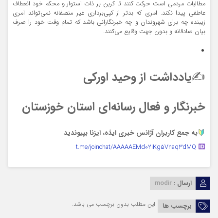
مطالبات مردمی است حرکت کنند تا کربن بر ذات استوار و محکم خود انعطاف
عاطفی پیدا نکند. امری که بدتر از کپی‌برداری غیر منصفانه نمی‌تواند امری
زیبنده چه برای شهروندان و چه خبرنگارانی باشد که تمام وقت خود را صرف
بیان صادقانه و بدون جهت وقایع می‌کنند.
✍یادداشت از وحید اورکی
خبرنگار و فعال رسانه‌ای استان خوزستان
به جمع کاربران آژانس خبری ایذه، ایزنا بپیوندید
t.me/joinchat/AAAAAEMd02iKg5Vnaq3dMQ
ارسال :
modir
این مطلب بدون برچسب می باشد.
برچسب ها