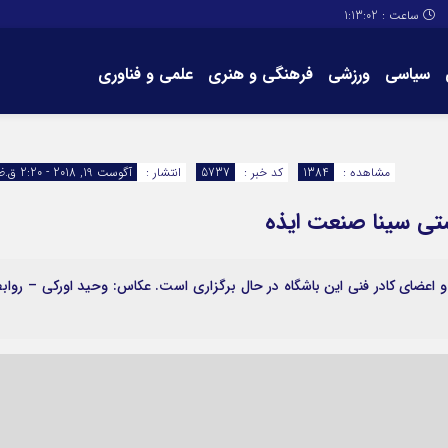
ساعت :
1:13:03
سیاسی
ورزشی
فرهنگی و هنری
علمی و فناوری
برگه های سایت
تماس با ما
مشاهده :
1384
کد خبر :
5737
انتشار :
آگوست 19, 2018 - 2:20 ق.ظ
تی سینا صنعت ایذه
 اعضای کادر فنی این باشگاه در حال برگزاری است. عکاس: وحید اورکی – رواب