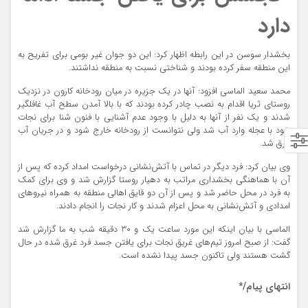
دارد
بخشدار سوسن در این رابطه اظهار کرد: این دو جوان غیر بومی برای تفریح به
این منطقه سفر کرده بودند و شناختی نسبت به منطقه نداشتند.
محمد سعید الماسی افزود: آنها در یک جزیره در میان رودخانه کارون در نزدیک
روستای ثریا اقدام به نصب چادر کرده بودند که با بالا آمدن سطح آب غافلگیر
شدند و یک نفر از آنها به دلیل با وجود عدم آشنایی با فنون شنا برای نجات
خود با عجله وارد آب شد ولی نتوانست از رودخانه خارج شود و در جریان آب
غرق شد.
وی بیان کرد: فرد دیگر در تماس با آتش‌نشانی درخواست امداد کرده که پس از
آن با هماهنگی بخشداری مراتب به دهیار روستا گزارش شد و وی برای کمک
به فرد در محل حاضر شد و پس از آن دو قایق اهالی منطقه به همراه نیروهای
امدادی و آتش‌نشانی به محل اعزام شدند و کار نجات را انجام دادند.
الماسی با بیان اینکه این مورد ساعت یک و 30 دقیقه شب به ما گزارش شد
گفت: از صبح امروز تیم‌های غریق نجات برای یافتن جسد فرد غرق شده در حال
گشت هستند ولی تاکنون جسد پیدا نشده است.
انتهای
پیام/*