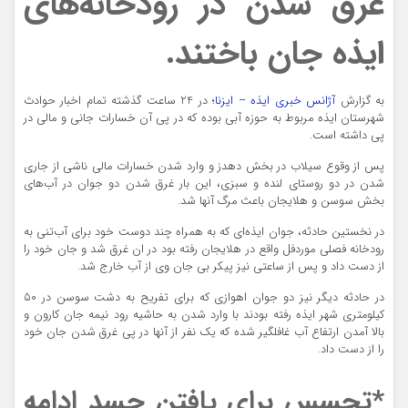
غرق شدن در رودخانه‌های
ایذه جان باختند.
به گزارش
آژانس خبری ایذه – ایزنا
؛ در 24 ساعت گذشته تمام اخبار حوادث
شهرستان ایذه مربوط به حوزه آبی بوده که در پی آن خسارات جانی و مالی در
پی داشته است.
پس از وقوع سیلاب در بخش
دهدز
و وارد شدن خسارات مالی ناشی از جاری
شدن در دو روستای
لنده
و سبزی، این بار غرق شدن دو جوان در آب‌های
بخش سوسن و هلایجان باعث مرگ آنها شد.
در نخستین حادثه، جوان ایذه‌ای که به همراه چند دوست خود برای آب‌تنی به
رودخانه فصلی موردفل واقع در هلایجان رفته بود در ان غرق شد و جان خود را
از دست داد و پس از ساعتی نیز پیکر بی جان وی از آب خارج شد.
در حادثه دیگر نیز دو جوان اهوازی که برای تفریح به دشت سوسن در 50
کیلومتری شهر ایذه رفته بودند با وارد شدن به حاشیه رود نیمه جان کارون و
بالا آمدن ارتفاع آب غافلگیر شده که یک نفر از آنها در پی غرق شدن جان خود
را از دست داد.
*تجسس برای یافتن جسد ادامه