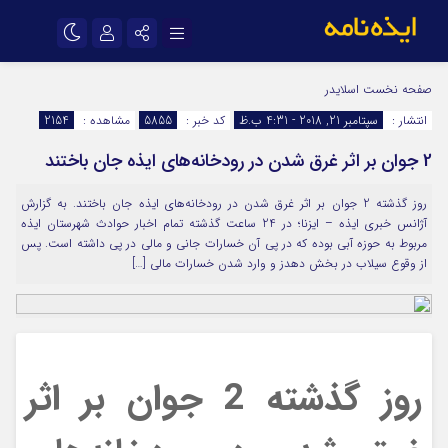
نام کاربری یا نشانی ایمیل
اینستاگرام
تلگرام
صفحه نخست
اسلایدر
انتشار :
سپتامبر 21, 2018 - 4:31 ب.ظ
کد خبر :
5855
مشاهده :
2154
سروش
ایتا
2 جوان بر اثر غرق شدن در رودخانه‌های ایذه جان باختند
رمز عبور
آپارات
اپلیکیشن
روز گذشته 2 جوان بر اثر غرق شدن در رودخانه‌های ایذه جان باختند. به گزارش
آژانس خبری ایذه – ایزنا؛ در 24 ساعت گذشته تمام اخبار حوادث شهرستان ایذه
مرا به خاطر بسپار
مربوط به حوزه آبی بوده که در پی آن خسارات جانی و مالی در پی داشته است. پس
از وقوع سیلاب در بخش دهدز و وارد شدن خسارات مالی […]
روز گذشته 2 جوان بر اثر