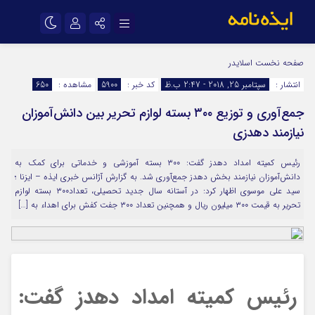
نام کاربری یا نشانی ایمیل
اینستاگرام
تلگرام
صفحه نخست
اسلایدر
انتشار :
سپتامبر 25, 2018 - 2:47 ب.ظ
کد خبر :
5900
مشاهده :
650
سروش
ایتا
جمع‌آوری و توزیع ۳۰۰ بسته لوازم تحریر بین دانش‌آموزان
رمز عبور
آپارات
اپلیکیشن
نیازمند دهدزی
رئیس کمیته امداد دهدز گفت: ۳۰۰ بسته آموزشی و خدماتی برای کمک به
مرا به خاطر بسپار
دانش‌آموزان نیازمند بخش دهدز جمع‌آوری شد. به گزارش آژانس خبری ایذه – ایزنا ؛
سید علی موسوی اظهار کرد: در آستانه سال جدید تحصیلی، تعداد۳۰۰ بسته لوازم
تحریر به قیمت ۳۰۰ میلیون ریال و همچنین تعداد ۳۰۰ جفت کفش برای اهداء به […]
رئیس کمیته امداد دهدز گفت: