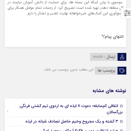
موسوی با بیان اینکه این بسته ها، برای حمایت از دانش آموزان نیازمند در
کل منطقه دهدز تهیه شده است تصریح کرد: از زحمات تمام عوامل همکار برای
جمع‌آوری این کمک‌های خیرخواهانه نهایت تقدیر و تشکر را دارم.
انتهای پیام/*
ارسال :
modir
این مطلب بدون برچسب می باشد.
برچسب ها
نوشته های مشابه
اتفاقی کم‌سابقه؛ دعوت 8 ایذه ای به اردوی تیم کشتی فرنگی
09 جولای 2026
بزرگسالان
09 فوریه 2026
۳ کشته و یک مجروح وخیم حاصل تصادف شبانه در ایذه
01 فوریه 2026
چشم انتظاری ممبین 2026 | عکاس: وحید اورکی