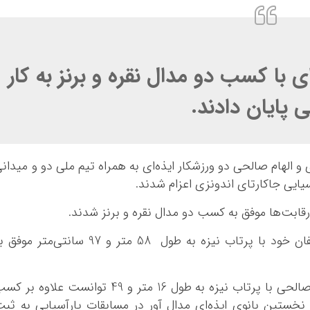
ی با کسب دو مدال نقره و برنز به کار
 پایان دادند.
 و الهام صالحی دو ورزشکار ایذه‌ای به همراه تیم ملی دو و میدان
یایی جاکارتای اندونزی اعزام شدند.
رقابت‌ها موفق به کسب دو مدال نقره و برنز شدند.
علی امیدی در بخش آقایان در رقابت با حریفان خود با پرتاب نیزه به طول 58 متر و 97 سانتی‌متر م
در ادامه رقابت‌ها و در بخش بانوان نیز الهام صالحی با پرتاب نیزه به طول 16 متر و 49 توانست علاوه ب
 نخستین بانوی ایذه‌ای مدال آور در مسابقات پارآسیایی به ثب