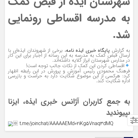
شهرستان ایذه از قبض کمک
به مدرسه اقساطی رونمایی
شد.
به گزارش
پایگاه خبری ایذه نامه
، برخی از شهروندان ایذه‌ای با
ارسال قبض کمک به مدرسه به این رسانه از اجبار برای این کار
در مدارس شهرستان ابراز گلایه داشته‌اند.
اقساطی کردن این کمک از نکات جالب توجه است!
فرهنگ محمودی رئیس آموزش و پرورش در این رابطه اظهار
کرد: هرکسی از این موضوع شکایت دارد به حراست و بازرسی
اداره شکایت کند.
️ ارتباطات با ادمین
به جمع کاربران آژانس خبری ایذه، ایزنا
بپیوندید
t.me/joinchat/
AAAAAEMd02iKg5Vnaq3dMQ