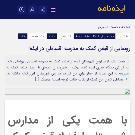
نام کاربری یا نشانی ایمیل
اینستاگرام
تلگرام
صفحه نخست
اسلایدر
انتشار :
دسامبر 1, 2018 - 11:10 ب.ظ
کد خبر :
6166
مشاهده :
1178
سروش
ایتا
رونمایی از قبض کمک به مدرسه اقساطی در ایذه!
رمز عبور
آپارات
اپلیکیشن
با همت یکی از مدارس شهرستان ایذه از قبض کمک به مدرسه اقساطی رونمایی شد.
به گزارش پایگاه خبری ایذه نامه، برخی از شهروندان ایذه‌ای با ارسال قبض کمک به
مرا به خاطر بسپار
مدرسه به این رسانه از اجبار برای این کار در مدارس شهرستان ابراز گلایه داشته‌اند.
اقساطی کردن این کمک از نکات جالب توجه است! فرهنگ […]
با همت یکی از مدارس