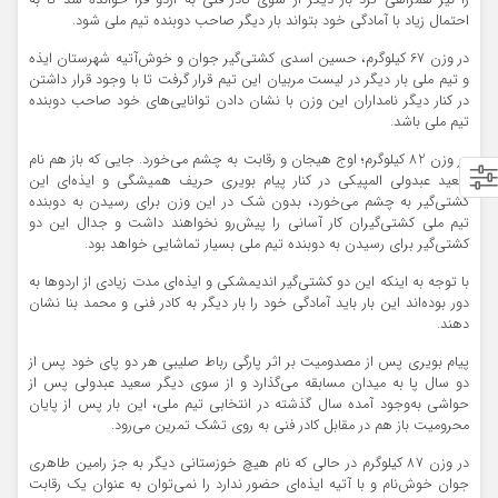
را نیز همراهی کرد بار دیگر از سوی کادر فنی به اردو فرا خوانده شد تا به
احتمال زیاد با آمادگی خود بتواند بار دیگر صاحب دوبنده تیم ملی شود.
در وزن 67 کیلوگرم، حسین اسدی کشتی‌گیر جوان و خوش‌آتیه شهرستان ایذه
و تیم ملی بار دیگر در لیست مربیان این تیم قرار گرفت تا با وجود قرار داشتن
در کنار دیگر نامداران این وزن با نشان دادن توانایی‌های خود صاحب دوبنده
تیم ملی باشد.
در وزن 82 کیلوگرم؛ اوج هیجان و رقابت به چشم می‌خورد. جایی که باز هم نام
سعید عبد‌ولی المپیکی در کنار پیام بویری حریف همیشگی و ایذه‌ای این
کشتی‌گیر به چشم می‌خورد، بدون شک در این وزن برای رسیدن به دوبنده
تیم ملی کشتی‌گیران کار آسانی را پیش‌رو نخواهند داشت و جدال این دو
کشتی‌گیر برای رسیدن به دوبنده تیم ملی بسیار تماشایی خواهد بود.
با توجه به اینکه این دو کشتی‌گیر اندیمشکی و ایذه‌ای مدت زیادی از اردوها به
دور بوده‌اند این بار باید آمادگی خود را بار دیگر به کادر فنی و محمد بنا نشان
دهند.
پیام بویری پس از مصدومیت بر اثر پارگی رباط صلیبی هر دو پای خود پس از
دو سال پا به میدان مسابقه می‌گذارد و از سوی دیگر سعید عبدولی پس از
حواشی به‌وجود آمده سال گذشته در انتخابی تیم ملی، این بار پس از پایان
محرومیت باز هم در مقابل کادر فنی به روی تشک تمرین می‌رود.
در وزن 87 کیلوگرم در حالی که نام هیچ خوزستانی دیگر به جز رامین طاهری
جوان خوش‌نام و با آتیه ایذه‌ای حضور ندارد را نمی‌توان به عنوان یک رقابت