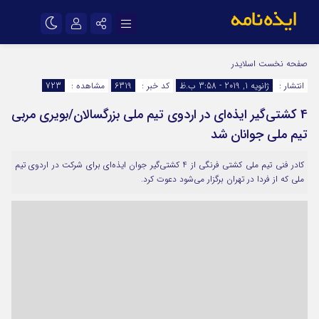
نام کاربری یا نشانی ایمیل
اینستاگرام
تلگرام
صفحه نخست
اسلایدر
انتشار :
ژانویه 1, 2019 - 3:58 ب.ظ
کد خبر :
6319
مشاهده :
723
سروش
ایتا
4 کشتی‌گیر ایذه‌ای در اردوی تیم ملی بزرگسالان/بویری مربی
رمز عبور
آپارات
اپلیکیشن
تیم ملی جوانان شد
کادر فنی تیم ملی کشتی فرنگی از 4 کشتی‌گیر جوان ایذه‌ای برای شرکت در اردوی تیم
مرا به خاطر بسپار
ملی که از فردا در تهران برگزار می‌شود دعوت کرد.