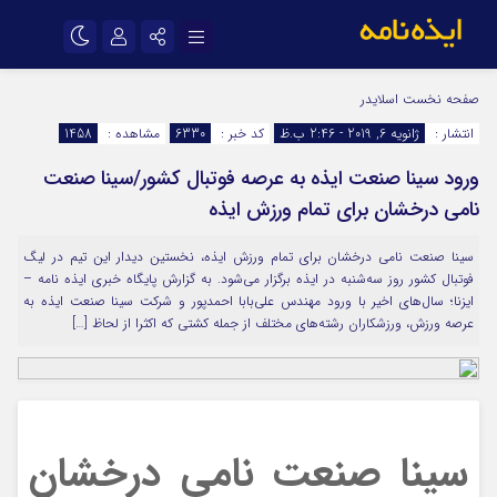
نام کاربری یا نشانی ایمیل
اینستاگرام
تلگرام
صفحه نخست
اسلایدر
انتشار :
ژانویه 6, 2019 - 2:46 ب.ظ
کد خبر :
6330
مشاهده :
1458
سروش
ایتا
ورود سینا صنعت ایذه به عرصه فوتبال کشور/سینا صنعت
رمز عبور
آپارات
اپلیکیشن
نامی درخشان برای تمام ورزش ایذه
سینا صنعت نامی درخشان برای تمام ورزش ایذه، نخستین دیدار این تیم در لیگ
مرا به خاطر بسپار
فوتبال کشور روز سه‌شنبه در ایذه برگزار می‌شود. به گزارش پایگاه خبری ایذه نامه –
ایزنا؛ سال‌های اخیر با ورود مهندس علی‌بابا احمدپور و شرکت سینا صنعت ایذه به
عرصه ورزش، ورزشکاران رشته‌های مختلف از جمله کشتی که اکثرا از لحاظ […]
سینا صنعت نامی درخشان