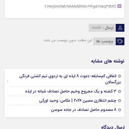
t.me/joinchat/AAAAAEMd02iKg5Vnaq3dMQ
ارسال :
modir
این مطلب بدون برچسب می باشد.
برچسب ها
نوشته های مشابه
اتفاقی کم‌سابقه؛ دعوت 8 ایذه ای به اردوی تیم کشتی فرنگی
09 جولای 2026
بزرگسالان
09 فوریه 2026
۳ کشته و یک مجروح وخیم حاصل تصادف شبانه در ایذه
01 فوریه 2026
چشم انتظاری ممبین 2026 | عکاس: وحید اورکی
07 ژانویه 2026
8 مصدوم حاصل تصادف در جاده سوسن
ارسال دیدگاه