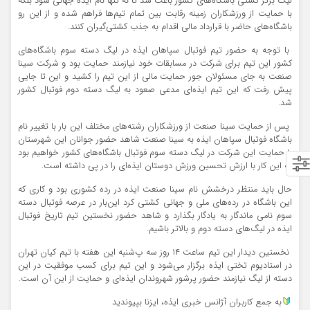
لیگ برتر کشتی باشگاه‌های کشور باعث شد تا نه تنها نام ایذه جهانی شود بلکه
با حمایت از ورزشکاران زمینه رقابت بین تمام تیم‌ها فراهم شده و از این رو
باشگاه‌های حاضر با قرارداد مالی اقدام به جذب کشتی‌گیران کنند.
با توجه به حضور تیم فوتبال سپاهان ایذه در لیگ دسته سوم باشگاه‌های
کشور این تیم برای شرکت در مسابقات خود نیازمند حمایت بود و شرکت سینا
صنعت به جای مسئولان جور حمایت مالی از این تیم را کشید و این تا جایی
پیش رفت که این تیم ایذه‌ای مدعی صعود به لیگ دسته دوم فوتبال کشور
شد.
پس از حمایت سینا صنعت از ورزشکاران رشته‌های مختلف این بار با تغییر نام
باشگاه فوتبال سپاهان ایذه به سینا صنعت شاهد حضور جوانان این شهرستان
با حمایت این شرکت در لیگ دسته سوم فوتبال باشگاه‌های کشور خواهیم بود
که این کار با ارزش تحسین ورزش دوستان ایذه‌ای را در پی داشته است.
حال باید منتظر درخشش نام سینا صنعت ایذه در رده کشوری بود و کاری که
این باشگاه در رده‌های ملی و جهانی کشتی کرد این‌بار در عرصه فوتبال دسته‌
سوم نامی ماندگار به یادگار بگذارد و شاهد حضور نخستین تیم تاریخ فوتبال
ایذه در لیگ‌های دسته دوم و بالاتر باشیم.
نخستین دیدار این تیم ساعت ۱۴ روز سه پ‌شنبه این هفته با تیم کیان تهران
در استادیوم تختی ایذه برگزار می‌شود و این تیم برای کسب موفقیت در این
دسته از لیگ نیازمند حضور پرشور شهروندان ایذه‌ای و حمایت از این آن است.
به جمع کاربران آژانس خبری ایذه، ایزنا بپیوندید