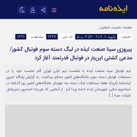
نام کاربری یا نشانی ایمیل
اینستاگرام
تلگرام
صفحه نخست
اسلایدر
انتشار :
ژانویه 9, 2019 - 4:54 ب.ظ
کد خبر :
6344
مشاهده :
1336
سروش
ایتا
پیروزی سینا صنعت ایذه در لیگ دسته سوم فوتبال کشور/
رمز عبور
آپارات
اپلیکیشن
مدعی کشتی این‌بار در فوتبال قدرتمند آغاز کرد
تیم فوتبال سینا صنعت ایذه با شکست تیم کیان تهران گام نخست خود را در
مرا به خاطر بسپار
مسابقات فوتبال دسته سوم باشگاه‌های کشور محکم برداشت. به گزارش پایگاه خبری
ایذه‌نامه (ایزنا)، هفته مسابقات لیگ دسته سه بفوتبال باشگاه‌های کشور روز گذشته در
استادیوم تختی شهرستان ایذه ادامه پیدا کرد. از آنجایی که علی‌بابا احمدپور مدیرعامل
شرکت سینا […]