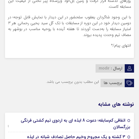
روزهای گذشته قرار گرفت و زمین گِل‌آلود ورزشگاه پیر تختی از کیفیت این
مسابقه کاست.
با این وجود شاگردان یعقوب سلحشور در این دیدار با نمایش قابل توجه؛ در
دومین دیدار خود در این دوره از مسابقات با تک گل سید یحیی رحمانی هر 3
امتیاز مسابقه را به‌دست آوردند تا هفته آینده با روحیه مناسب در بوشهر به
مصاف تیم وحدت پدیده بروند.
انتهای پیام/*
ارسال :
modir
این مطلب بدون برچسب می باشد.
برچسب ها
نوشته های مشابه
اتفاقی کم‌سابقه؛ دعوت 8 ایذه ای به اردوی تیم کشتی فرنگی
09 جولای 2026
بزرگسالان
09 فوریه 2026
۳ کشته و یک مجروح وخیم حاصل تصادف شبانه در ایذه