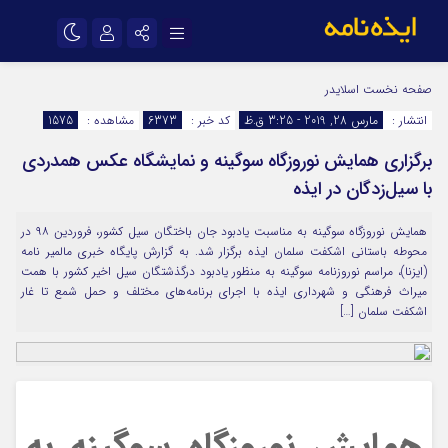
نام کاربری یا نشانی ایمیل
اینستاگرام
تلگرام
صفحه نخست
اسلایدر
انتشار :
مارس 28, 2019 - 3:25 ق.ظ
کد خبر :
6373
مشاهده :
1575
سروش
ایتا
برگزاری همایش نوروزگاه سوگینه و نمایشگاه عکس همدردی
رمز عبور
آپارات
اپلیکیشن
با سیل‌زدگان در ایذه
همایش نوروزگاه سوگینه به مناسبت یادبود جان باختگان سیل کشور، فروردین ۹۸ در
مرا به خاطر بسپار
محوطه باستانی اشکفت سلمان ایذه برگزار شد. به گزارش پایگاه خبری مالمیر نامه
(ایزنا)، مراسم نوروزنامه سوگینه به منظور یادبود درگذشتگان سیل اخیر کشور با همت
میراث فرهنگی و شهرداری ایذه با اجرای برنامه‌های مختلف و حمل شمع تا غار
اشکفت سلمان […]
همایش نوروزگاه سوگینه به