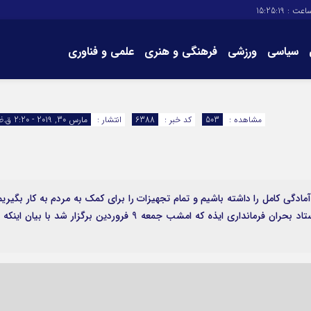
اعت :
15:25:20
سیاسی
ورزشی
فرهنگی و هنری
علمی و فناوری
برگه های سایت
تماس با ما
مشاهده :
503
کد خبر :
6388
انتشار :
مارس 30, 2019 - 2:20 ق.ظ
آمادگی کامل را داشته باشیم و تمام تجهیزات را برای کمک به مردم به کار بگیریم
به گزارش ایذه نامه (ایزنا) ، مصطفی سمالی در جلسه ستاد بحران فرمانداری ایذه که امشب جمعه 9 فروردین برگزار شد با بیان این