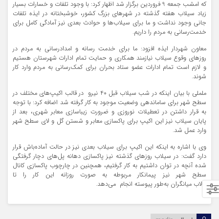
که امشب جمعه 9 فروردین برگزار شد اظهار کرد: با وجود تلفات و خسارات بسیار
زیاد سیلاب هفته گذشته در شهرهای بزرگ کشور، خوشبختانه در ایذه تلفات
جانی وجود نداشت و ما برای سیلاب‌ها و حوادث بعدی نیز آمادگی کامل برای
خدمت‌رسانی به مردم را داریم.
معاون شهردار ایذه افزود: ما برای خدمت رسانه و امدادرسانی به مردم در
روزهای وقوع سیلاب نیازمند همکاری و حمایت تمام ادارات شهرستان هستیم
و لازم است تمام ادارات عضو ستاد بحران برای کمک‌رسانی به مردم وارد کار
شوند.
ململی با بیان اینکه در شب سیلاب قبل 40 نیرو در قالب اکیپ‌های مختلف در
سطح شهر برای ساماندهی وضعیت موجود به کار گرفته شد اضافه کرد: با توجه
به قرار داشتن در تعطیلات نوروزی و ضرورت زیباسازی معابر شهری، بعد از
پایان سیلاب نیز این اکیپ برای پاکسازی معابر و شستن گل و لای سطح شهر
وارد عمل شد.
وی با اشاره به اینکه این اکیپ برای سیلاب بعدی نیز در حالت آماده‌باش قرار
دارد گفت: در سیلاب روزهای گذشته نیز پاکسازی دهانه پل‌های دچار گرفتگی
شده آنچه در توان داشتیم به کار گرفتیم، همچنین در چارچوب پاکسازی کانال
سطح شهر نیز پیمانکار مربوطه به صورت روزانه این کار را تا
تالاب
میانگران
به‌طور پیوسته انجام می‌دهد.