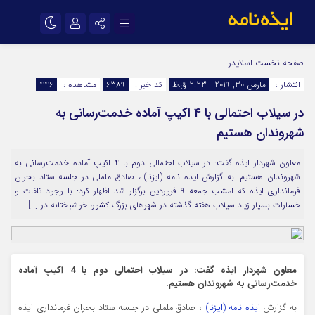
نام کاربری یا نشانی ایمیل
اینستاگرام
تلگرام
صفحه نخست
اسلایدر
انتشار :
مارس 30, 2019 - 2:23 ق.ظ
کد خبر :
6389
مشاهده :
446
سروش
ایتا
در سیلاب احتمالی با 4 اکیپ آماده خدمت‌رسانی به
رمز عبور
آپارات
اپلیکیشن
شهروندان هستیم
معاون شهردار ایذه گفت: در سیلاب احتمالی دوم با 4 اکیپ آماده خدمت‌رسانی به
مرا به خاطر بسپار
شهروندان هستیم. به گزارش ایذه نامه (ایزنا) ، صادق ململی در جلسه ستاد بحران
فرمانداری ایذه که امشب جمعه 9 فروردین برگزار شد اظهار کرد: با وجود تلفات و
خسارات بسیار زیاد سیلاب هفته گذشته در شهرهای بزرگ کشور، خوشبختانه در […]
معاون شهردار ایذه گفت: در سیلاب احتمالی دوم با 4 اکیپ آماده
خدمت‌رسانی به شهروندان هستیم.
به گزارش
ایذه نامه (ایزنا)
، صادق ململی در جلسه ستاد بحران فرمانداری ایذه