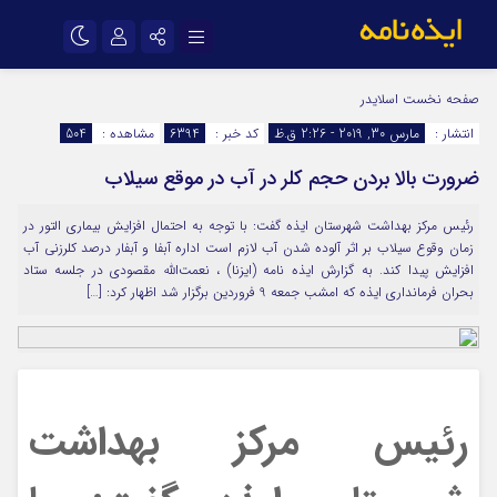
نام کاربری یا نشانی ایمیل
اینستاگرام
تلگرام
صفحه نخست
اسلایدر
انتشار :
مارس 30, 2019 - 2:26 ق.ظ
کد خبر :
6394
مشاهده :
504
سروش
ایتا
ضرورت بالا بردن حجم کلر در آب در موقع سیلاب
رمز عبور
آپارات
اپلیکیشن
رئیس مرکز بهداشت شهرستان ایذه گفت: با توجه به احتمال افزایش بیماری التور در
زمان وقوع سیلاب بر اثر آلوده شدن آب لازم است اداره آبفا و آبفار درصد کلرزنی آب
مرا به خاطر بسپار
افزایش پیدا کند. به گزارش ایذه نامه (ایزنا) ، نعمت‌الله مقصودی در جلسه ستاد
بحران فرمانداری ایذه که امشب جمعه 9 فروردین برگزار شد اظهار کرد: […]
رئیس مرکز بهداشت