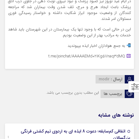
در ایام عید نوروز نیز کمبود پزشک و نبود نیروی نوبت دهی در جلوی درب اتاق
پزشک باعث ایجاد هرج و مرج، تلف شدن وقت بیماران شد که مراجعه
کنندگان از وضعیت موجود ابراز شکایت داشته و خواستار رسیدگی فوری
مسئولان امر شدند.
این در حالی است که با وجود تنها یک بیمارستان در این شهرستان باید شاهد
خدمات به مراتب بهتر از این وضعیت بودیم.
به جمع هواداران اخبار ایذه بپیوندید
t.me/joinchat/AAAAAEMd02iKg5Vnaq3dMQ
ارسال :
modir
این مطلب بدون برچسب می باشد.
برچسب ها
نوشته های مشابه
اتفاقی کم‌سابقه؛ دعوت 8 ایذه ای به اردوی تیم کشتی فرنگی
09 جولای 2026
بزرگسالان