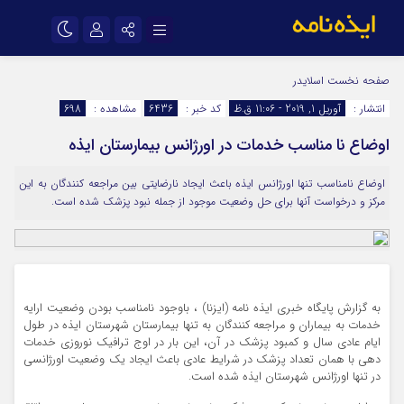
نام کاربری یا نشانی ایمیل
اینستاگرام
تلگرام
صفحه نخست
اسلایدر
انتشار :
آوریل 1, 2019 - 11:06 ق.ظ
کد خبر :
6436
مشاهده :
698
سروش
ایتا
اوضاع نا مناسب خدمات در اورژانس بیمارستان ایذه
رمز عبور
آپارات
اپلیکیشن
اوضاع نامناسب تنها اورژانس ایذه باعث ایجاد نارضایتی بین مراجعه کنندگان به این
مرکز و درخواست آنها برای حل وضعیت موجود از جمله نبود پزشک شده است.
مرا به خاطر بسپار
به گزارش پایگاه خبری ایذه نامه (ایزنا) ، باوجود نامناسب بودن وضعیت ارایه
خدمات به بیماران و مراجعه کنندگان به تنها بیمارستان شهرستان ایذه در طول
ایام عادی سال و کمبود پزشک در آن، این بار در اوج ترافیک نوروزی خدمات
دهی با همان تعداد پزشک در شرایط عادی باعث ایجاد یک وضعیت اورژانسی
در تنها اورژانس شهرستان ایذه شده است.