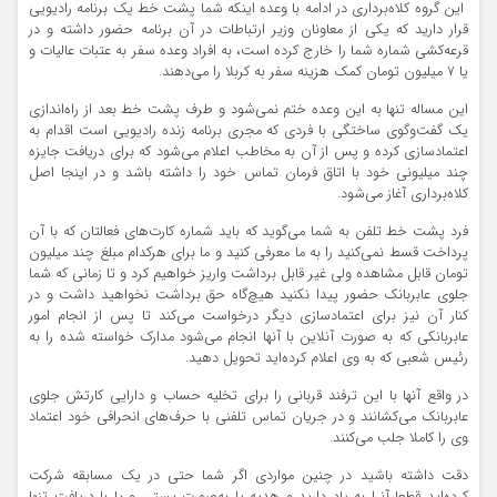
این گروه کلاه‌برداری در ادامه با وعده اینکه شما پشت خط یک برنامه رادیویی
قرار دارید که یکی از معاونان وزیر ارتباطات در آن برنامه حضور داشته و در
قرعه‌کشی شماره شما را خارج کرده است، به افراد وعده سفر به عتبات عالیات و
یا ۷ میلیون تومان کمک هزینه سفر به کربلا را می‌دهند.
این مساله تنها به این وعده ختم نمی‌شود و طرف پشت خط بعد از راه‌اندازی
یک گفت‌و‌گوی ساختگی با فردی که مجری برنامه زنده رادیویی است اقدام به
اعتمادسازی کرده و پس از آن به مخاطب اعلام می‌شود که برای دریافت جایزه
چند میلیونی خود با اتاق فرمان تماس خود را داشته باشد و در اینجا اصل
کلاه‌برداری آغاز می‌شود.
فرد پشت خط تلفن به شما می‌گوید که باید شماره کارت‌های فعالتان که با آن
پرداخت قسط نمی‌کنید را به ما معرفی کنید و ما برای هرکدام مبلغ چند میلیون
تومان قابل مشاهده ولی غیر قابل برداشت واریز خواهیم کرد و تا زمانی که شما
جلوی عابربانک حضور پیدا نکنید هیچ‌گاه حق برداشت نخواهید داشت و در
کنار آن نیز برای اعتمادسازی دیگر درخواست می‌کند تا پس از انجام امور
عابربانکی که به صورت آنلاین با آنها انجام می‌شود مدارک خواسته شده را به
رئیس شعبی که به وی اعلام کرده‌اید تحویل دهید.
در واقع آنها با این ترفند قربانی را برای تخلیه حساب و دارایی کارتش جلوی
عابربانک می‌کشانند و در جریان تماس تلفنی با حرف‌های انحرافی خود اعتماد
وی را کاملا جلب می‌کنند.
دقت داشته باشید در چنین مواردی اگر شما حتی در یک مسابقه شرکت