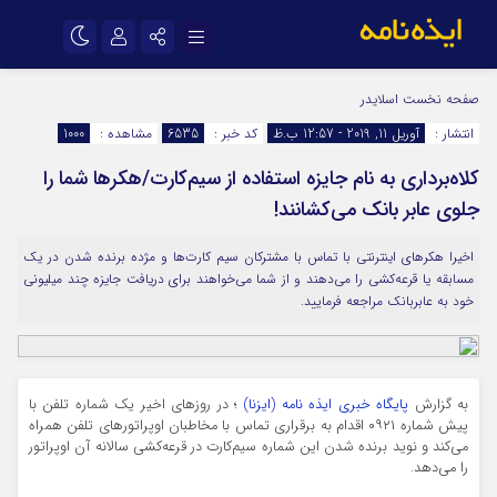
نام کاربری یا نشانی ایمیل
اینستاگرام
تلگرام
صفحه نخست
اسلایدر
انتشار :
آوریل 11, 2019 - 12:57 ب.ظ
کد خبر :
6535
مشاهده :
1000
سروش
ایتا
کلاه‌برداری به نام جایزه استفاده از سیم‌کارت/هکرها شما را
رمز عبور
آپارات
اپلیکیشن
جلوی عابر بانک می‌کشانند!
اخیرا هکرهای اینترنتی با تماس با مشترکان سیم کارت‌ها و مژده برنده شدن در یک
مرا به خاطر بسپار
مسابقه یا قرعه‌کشی را می‌دهند و از شما می‌خواهند برای دریافت جایزه چند میلیونی
خود به عابربانک مراجعه فرمایید.
به گزارش
پایگاه خبری ایذه نامه (ایزنا)
؛ در روزهای اخیر یک شماره تلفن با
پیش شماره ۰۹۲۱ اقدام به برقراری تماس با مخاطبان اوپراتورهای تلفن همراه
می‌کند و نوید برنده شدن این شماره سیم‌کارت در قرعه‌کشی سالانه آن اوپراتور
را می‌دهد.