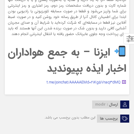
کرده‌اید قطعا آنرا به یاد دارید و هدیه یا به‌صورت پستی و یا با دریافت تنها
شماره کارت و بدون دریافت مشخصات رمز دوم، رمز اعتباری و رمز اینترنتی
برای شما واریز می‌شود و قطعا در صورت مسابقه تلویزیونی یا رادیویی بودن
ابتدا برای اطمینان کانال آنرا از طریق رسانه خود روشن کنید و در صورت ضبط
آفلاین نیز قطعا در مسابقه‌ای که شرکت کرده‌اید با شرایط آن و صدای مجریان
آشنایی کافی دارید و بدون شک در صورت برنده شدن این آنها هستند که باید
برای پرداخت وجه جلوی عابربانک حضور یافته یا انتقال اینترنتی انجام دهند.
ایزنا – به جمع هواداران
اخبار ایذه بپیوندید
t.me/joinchat/AAAAAEMd02iKg5Vnaq3dMQ
ارسال :
modir
این مطلب بدون برچسب می باشد.
برچسب ها