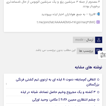
۴ مصدوم از جمله ۳ سرنشین پژو و یک سرنشین اتوبوس از حال نامساعدتری
برخوردار بودند.
#ایزنا – به جمع هواداران اخبار ایذه بپیوندید
t.me/joinchat/AAAAAEMd02iKg5Vnaq3dMQ
ارسال :
modir
این مطلب بدون برچسب می باشد.
برچسب ها
نوشته های مشابه
اتفاقی کم‌سابقه؛ دعوت 8 ایذه ای به اردوی تیم کشتی فرنگی
09 جولای 2026
بزرگسالان
09 فوریه 2026
۳ کشته و یک مجروح وخیم حاصل تصادف شبانه در ایذه
01 فوریه 2026
چشم انتظاری ممبین 2026 | عکاس: وحید اورکی