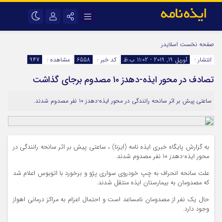
نام کاربری یا نشانی ایمیل
اینستاگرام
تلگرام
صفحه نخست
اسلایدر
انتشار :
آوریل 19, 2019 - 11:02 ب.ظ
کد خبر :
6558
مشاهده :
947
سروش
ایتا
تصادف در محور ایذه-دهدز ۱۰ مصدوم برجای گذاشت
رمز عبور
آپارات
اپلیکیشن
ساعتی پیش بر اثر سانحه رانندگی در محور ایذه-دهدز ۱۰ نفر مصدوم شدند.
مرا به خاطر بسپار
به گزارش پایگاه خبری ایذه نامه (ایزنا) ، ساعتی پیش بر اثر سانحه رانندگی در
محور ایذه-دهدز ۱۰ نفر مصدوم شدند.
علت سانحه انحراف به چپ خودروی سواری پژو و برخورد با اتوبوس اعلام شد
که مصدومان به بیمارستان ایذه منتقل شدند.
حال یک نفر از مصدومان نامساعد است و احتمال اعزام به مراکز درمانی اهواز
وجود دارد.