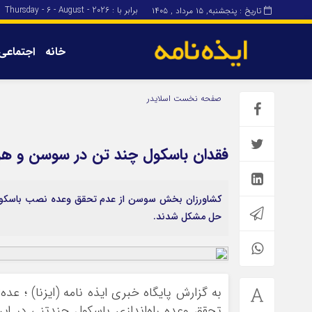
برابر با : Thursday - 6 - August - 2026
تاریخ : پنجشنبه, ۱۵ مرداد , ۱۴۰۵
خانه
اجتماعی
برگه نمونه
برگه نمونه
صفحه نخست
اسلایدر
درباره ما
فقدان باسکول چند تن در سوسن و هز
کشاورزان بخش سوسن از عدم تحقق وعده نصب باسکول چ
حل مشکل شدند.
به گزارش‌ پایگاه خبری ایذه نامه (ایزنا) ؛ ع
تحقق وعده راه‌اندازی باسکول چندتنی در