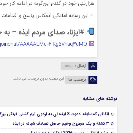
هزارتنی خود در گندم این‌گونه در ادامه کار خو
این رسانه آمادگی انعکاس پاسخ و اقدامات 
#ایزنا، صدای مردم ایذه – به جم
joinchat/AAAAAEMd02iKg5Vnaq3dMQ
t.me/joinchat/AAAAAEMd02iKg5Vnaq3dMQ
ارسال :
modir
این مطلب بدون برچسب می باشد.
برچسب ها
نوشته های مشابه
اتفاقی کم‌سابقه؛ دعوت 8 ایذه ای به اردوی تیم کشتی فرنگی بزرگسالان
۳ کشته و یک مجروح وخیم حاصل تصادف شبانه در ایذه