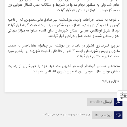
اعلام شد ولی به منظور انجام مداوا در شرایط و امکانات بهتر، انتقال هوایی وی
به مراکز درمانی اهواز در دستور کار قرار گرفت.
با توجه به شدت جراحات وارده، روزگذشته نیز صادق عالی‌محمودی که از ناحیه
گردن و فک و کورش زندی که از ناحیه شکم و ریه مورد اصابت گلوله قرار گرفته
بود از طریق اورژانس هوایی استان خوزستان برای انجام مداوا به مراکز درمانی
اهواز منتقل شده و تحت عمل جراحی قرار گرفتند.
در پی تیراندازی اشرار در بامداد روز دوشنبه در چهارراه هلال‌احمر به سمت
ماموران پلیس شهرستان ایذه، 3 نفر از حافظان امنیت شهروندان ایذه‌ای مورد
اصابت تیر مستقیم قرار گرفتند.
مصطفی سمالی فرماندار ایذه در آخرین مصاحبه خود با خبرنگاران از رضایت
بخش بودن حال عمومی این افسران نیروی انتظامی خبر داد.
انتهای پیام/*
ارسال :
modir
این مطلب بدون برچسب می باشد.
برچسب ها