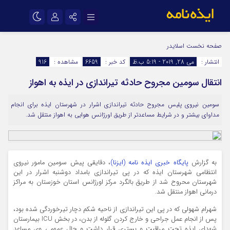
نام کاربری یا نشانی ایمیل
اینستاگرام
تلگرام
صفحه نخست
اسلایدر
انتشار :
می 28, 2019 - 5:19 ب.ظ
کد خبر :
6659
مشاهده :
916
سروش
ایتا
انتقال سومین مجروح حادثه تیراندازی در ایذه به اهواز
رمز عبور
آپارات
اپلیکیشن
سومین نیروی پلیس مجروح حادثه تیراندازی اشرار در شهرستان ایذه برای انجام
مداوای بیشتر و در شرایط مساعدتر از طریق اورژانس هوایی به اهواز منتقل شد.
مرا به خاطر بسپار
به گزارش
پایگاه خبری ایذه نامه (ایزنا)
، دقایقی پیش سومین مامور نیروی
انتظامی شهرستان ایذه که در پی تیراندازی بامداد دوشنبه اشرار در این
شهرستان محروح شد از طریق بالگرد مرکز اورژانس استان خوزستان به مراکز
درمانی اهواز منتقل شد.
شهرام شهولی که در پی این تیراندازی از ناحیه شکم دچار تیرخوردگی شده بود،
پس از انجام عمل جراحی و خارج کردن گلوله از بدن، در بخش ICU بیمارستان
شهدای ایذه تحت مراقبت و بستری قرار داشت و حال عمومی وی مساعد