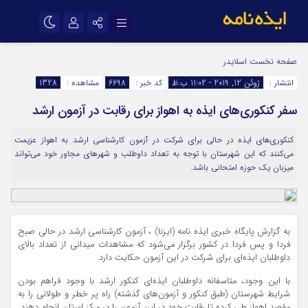
نام کاربری یا نشانی ایمیل
اینستاگرام
تلگرام
صفحه نخست
اسلایدر
انتشار :
ژوئن 12, 2019 - 11:02 ب.ظ
کد خبر :
6698
مشاهده :
1328
سروش
ایتا
سفر کنکوری‌های ایذه به اهواز برای رقابت در آزمون ارشد
رمز عبور
آپارات
اپلیکیشن
کنکوری‌های ایذه در حالی برای شرکت در آزمون کارشناسی ارشد به اهواز عزیمت
می‌کنند که این شهرستان با توجه به تعداد داوطلب و شهرهای مجاور خود می‌تواند
مرا به خاطر بسپار
میزبان یک حوزه امتحانی باشد.
به گزارش پایگاه خبری ایذه نامه (ایزنا) ، آزمون کارشناسی ارشد در حالی صبح
فردا و پس فردا در کشور برگزار می‌شود که مشاهدات میدانی از تعداد بالای
داوطلبان ایذه‌ای برای شرکت در این آزمون حکایت دارد.
با این وجود، متاسفانه داوطلبان ایذه‌ای کنکور ارشد با وجود فراهم بودن
شرایط شهرستان (طبق کنکور و آزمون‌های گذشته) راه پر خطر و طولانی را به
مقصد اهواز طی کرده تا رقابت خود در این آزمون را در مرکز استان انجام دهند.