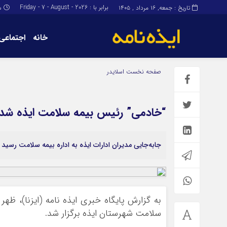
برابر با : Friday - 7 - August - 2026
تاریخ : جمعه, ۱۶ مرداد , ۱۴۰۵
س
خانه
اجتماعی
برگه نمونه
برگه نمونه
صفحه نخست
اسلایدر
درباره ما
“خادمی” رئیس بیمه سلامت ایذه شد
جابه‌جایی مدیران ادارات ایذه به اداره بیمه سلامت رسید
به گزارش پایگاه خبری ایذه نامه (ایزنا)، ظه
سلامت شهرستان ایذه برگزار شد.