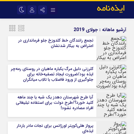
نام کاربری یا نشانی ایمیل
اینستاگرام
تلگرام
آرشیو ماهانه :
جولای 2019
سروش
ایتا
تجمع رانندگان خط کلدوزخ جلو فرمانداری در
اعتراض به بیکار شدنشان
رمز عبور
آپارات
اپلیکیشن
کلرزنی دلیل مرگ یکباره ماهیان در روستای رمه‌چر
مرا به خاطر بسپار
ایذه بود/ضرورت ایجاد تصفیه‌خانه برای
جلوگیری از ورود فاضلاب با تالاب میانگران
آیا طرح شهرستان دهدز یک شبه یا چند ماهه
کلید خورد؟/طرح دولت برای استفاده تبلیغاتی
افراد مصادره نشود!
پرواز هلی‌کوپتر اورژانس برای نجات مادر باردار
ایذه‌ای